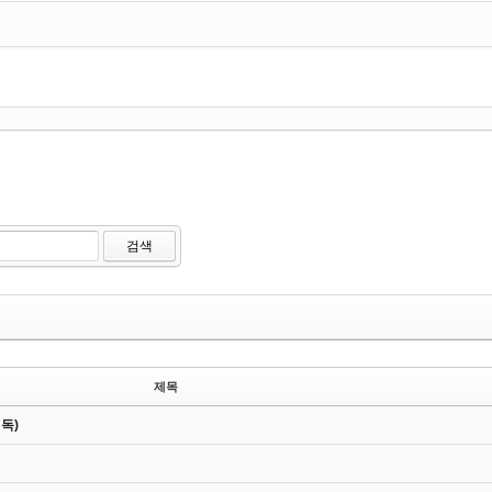
검색
제목
독)