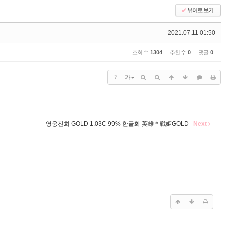
✔
뷰어로 보기
2021.07.11 01:50
조회 수
1304
추천 수
0
댓글
0
?
가
영웅전희 GOLD 1.03C 99% 한글화 英雄＊戦姫GOLD
Next