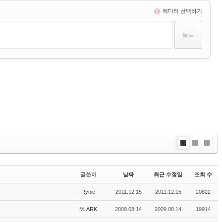
에디터 선택하기
Li
Zi
G
st
n
al
e
le
글쓴이
날짜
최근 수정일
조회 수
r
y
Rynie
2011.12.15
2011.12.15
20822
M. ARK
2009.08.14
2009.08.14
19914