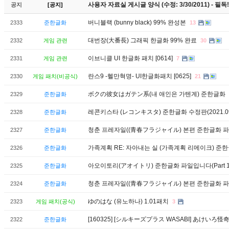
사용자 자료실 게시글 양식 (수정: 3/30/2011) - 필독!
공지
[공지]
버니블랙 (bunny black) 99% 완성본
2333
준한글화
13
대번장(大番長) 그래픽 한글화 99% 완료
2332
게임 관련
30
이브니클 UI 한글화 패치 [0614]
2331
게임 관련
7
란스9 -헬만혁명- UI한글화패치 [0625]
2330
게임 패치(비공식)
21
ボクの彼女はガテン系(내 애인은 가텐계) 준한글화
2329
준한글화
레콘키스타 (レコンキスタ) 준한글화 수정판(2021.09.
2328
준한글화
청춘 프레자일((青春フラジャイル) 본편 준한글화 파일입니다(Par
2327
준한글화
가족계획 RE: 자아내는 실 (가족계획 리메이크) 준
2326
준한글화
아오이토리(アオイトリ) 준한글화 파일입니다(Part 1/3 - v1
2325
준한글화
청춘 프레자일((青春フラジャイル) 본편 준한글화 파일입니다(Par
2324
준한글화
ゆのはな (유노하나) 1.01패치
2323
게임 패치(공식)
3
[160325] [シルキーズプラス WASABI] あけいろ怪奇
2322
준한글화