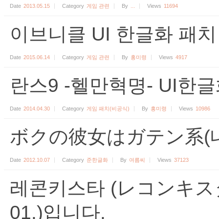
Date
2013.05.15
Category
게임 관련
By
...
Views
11694
이브니클 UI 한글화 패치 [
Date
2015.06.14
Category
게임 관련
By
홍미령
Views
4917
란스9 -헬만혁명- UI한글화
Date
2014.04.30
Category
게임 패치(비공식)
By
홍미령
Views
10986
ボクの彼女はガテン系(내
Date
2012.10.07
Category
준한글화
By
여름씨
Views
37123
레콘키스타 (レコンキスタ)
01.)입니다.