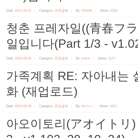
Date
2021.09.01
Category
준한글화
By
TDN99
Views
2363
청춘 프레자일((青春フラ
일입니다(Part 1/3 - v1.02 
Date
2020.08.25
Category
준한글화
By
kelvin
Views
3137
가족계획 RE: 자아내는 
화 (재업로드)
Date
2014.08.30
Category
준한글화
By
메디나
Views
9401
아오이토리(アオイトリ) 준