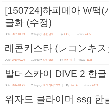
[150724]하피메아 W
글화 (수정)
Date
2021.01.19
Category
준한글화
By
COQ
Views
2485
레콘키스타 (レコンキスタ
Date
2010.02.06
Category
준한글화
By
라파에
Views
11287
발더스카이 DIVE 2 한글 
Date
2014.01.25
Category
트레이너/SSG
By
KritzA
Views
4089
위자드 클라이머 ssg 