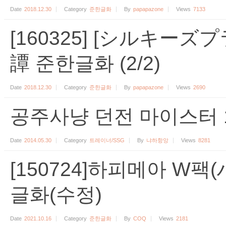
Date
2018.12.30
Category
준한글화
By
papapazone
Views
7133
[160325] [シルキーズ
譚 준한글화 (2/2)
Date
2018.12.30
Category
준한글화
By
papapazone
Views
2690
공주사냥 던전 마이스터 1.
Date
2014.05.30
Category
트레이너/SSG
By
냐하항앙
Views
8281
[150724]하피메아 W팩
글화(수정)
Date
2021.10.16
Category
준한글화
By
COQ
Views
2181