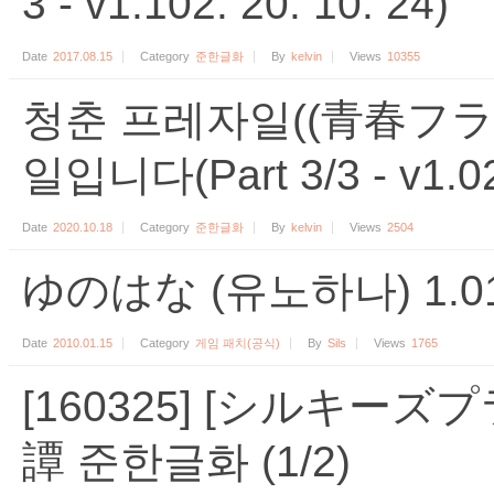
3 - v1.102. 20. 10. 24)
Date
2017.08.15
Category
준한글화
By
kelvin
Views
10355
청춘 프레자일((青春フラ
일입니다(Part 3/3 - v1.02 
Date
2020.10.18
Category
준한글화
By
kelvin
Views
2504
ゆのはな (유노하나) 1.
Date
2010.01.15
Category
게임 패치(공식)
By
Sils
Views
1765
[160325] [シルキーズ
譚 준한글화 (1/2)