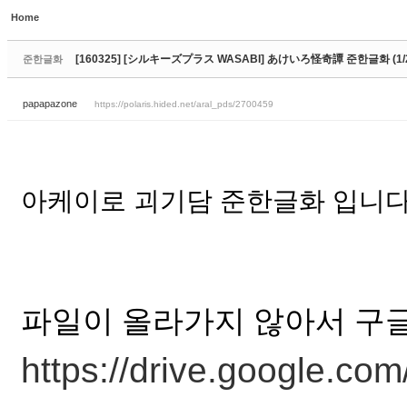
Home
Sketchbook5, 스케치북5
[160325] [シルキーズプラス WASABI] あけいろ怪奇譚 준한글화 (1/
준한글화
papapazone
https://polaris.hided.net/aral_pds/2700459
Sketchbook5, 스케치북5
아케이로 괴기담 준한글화 입니다
파일이 올라가지 않아서 구
https://drive.google.co