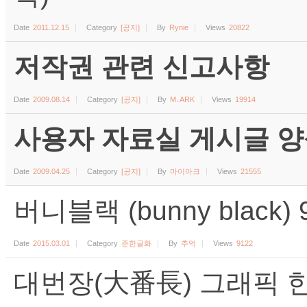
Date
2011.12.15
Category
[공지]
By
Rynie
Views
20822
저작권 관련 신고사항
Date
2009.08.14
Category
[공지]
By
M. ARK
Views
19914
사용자 자료실 게시글 양식 (수
Date
2009.04.25
Category
[공지]
By
마이아크
Views
21555
버니블랙 (bunny black
Date
2015.03.01
Category
준한글화
By
추억
Views
9122
대번장(大番長) 그래픽 한