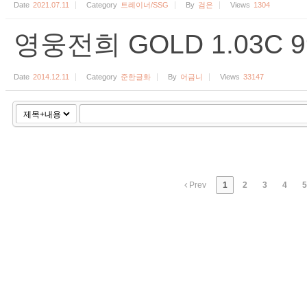
Date
2021.07.11
Category
트레이너/SSG
By
검은
Views
1304
영웅전희 GOLD 1.03C
Date
2014.12.11
Category
준한글화
By
어금니
Views
33147
Prev
1
2
3
4
5