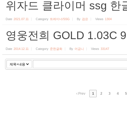
위자드 클라이머 ssg 
Date
2021.07.11
Category
트레이너/SSG
By
검은
Views
1304
영웅전희 GOLD 1.03C
Date
2014.12.11
Category
준한글화
By
어금니
Views
33147
Prev
1
2
3
4
5