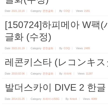
Date
2021.10.16
Category
준한글화
By
COQ
Views
2181
[150724]하피메아 W
글화 (수정)
Date
2021.01.19
Category
준한글화
By
COQ
Views
2485
레콘키스타 (レコンキスタ
Date
2010.02.06
Category
준한글화
By
라파에
Views
11287
발더스카이 DIVE 2 한글 
Date
2014.01.25
Category
트레이너/SSG
By
KritzA
Views
4089