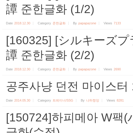
譚 준한글화 (1/2)
Date
2018.12.30
Category
준한글화
By
papapazone
Views
7133
[160325] [シルキーズ
譚 준한글화 (2/2)
Date
2018.12.30
Category
준한글화
By
papapazone
Views
2690
공주사냥 던전 마이스터 1.
Date
2014.05.30
Category
트레이너/SSG
By
냐하항앙
Views
8281
[150724]하피메아 W팩
글화(수정)