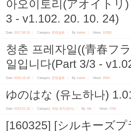
아오이토리(アオイトリ) 준
3 - v1.102. 20. 10. 24)
Date
2017.08.15
Category
준한글화
By
kelvin
Views
10355
청춘 프레자일((青春フラ
일입니다(Part 3/3 - v1.02 
Date
2020.10.18
Category
준한글화
By
kelvin
Views
2504
ゆのはな (유노하나) 1.
Date
2010.01.15
Category
게임 패치(공식)
By
Sils
Views
1765
[160325] [シルキーズ