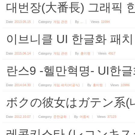
대번장(大番長) 그래픽 한
Date
2013.05.15
Category
게임 관련
By
...
Views
11694
이브니클 UI 한글화 패치 [
Date
2015.06.14
Category
게임 관련
By
홍미령
Views
4917
란스9 -헬만혁명- UI한글화
Date
2014.04.30
Category
게임 패치(비공식)
By
홍미령
Views
10986
ボクの彼女はガテン系(내
Date
2012.10.07
Category
준한글화
By
여름씨
Views
37123
레콘키스타 (レコンキスタ)