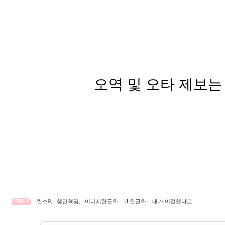
오역 및 오타 제보는
란스9
,
헬만혁명
,
이미지한글화
,
UI한글화
,
내가 이걸했다고!
TAG •