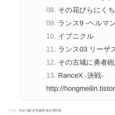
08.
その花びらにくち
09.
ランス9 -
ヘルマ
10.
イブニクル
11.
ランス03 リーザ
12.
その古城に勇者砲
13.
RanceX -決戦-
http://hongmeilin.tisto
Prev
이브니클 UI 한글화 패치 [0614]