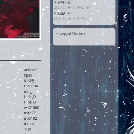
안녕하세요 `
인절미잉
2021-01-09
반갑습니당~
은근허다
2020-11-10
Logged Members
aefasdf
Ppas
돼지꿀
run0104
mmjj
Hide_D
Hide_D
wn01060
mire77
jsb3182
tntntn
가반