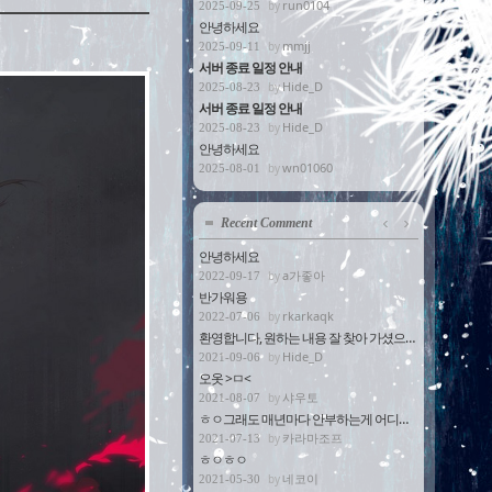
run0104
2025-09-25
안녕하세요
mmjj
2025-09-11
서버 종료 일정 안내
Hide_D
2025-08-23
서버 종료 일정 안내
Hide_D
2025-08-23
안녕하세요
wn01060
2025-08-01
Recent Comment
안녕하세요
a가좋아
2022-09-17
반가워용
rkarkaqk
2022-07-06
환영합니다, 원하는 내용 잘 찾아 가셨으면 ...
Hide_D
2021-09-06
오옷 >ㅁ<
샤우토
2021-08-07
ㅎㅇ그래도 매년마다 안부하는게 어디에요
카라마조프
2021-07-13
ㅎㅇㅎㅇ
네코이
2021-05-30