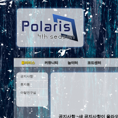
폴라리스
커뮤니티
놀이터
코드센터
공지사항
휴지통
아랄연구실
공지사항 ~새 공지사항이 올라오