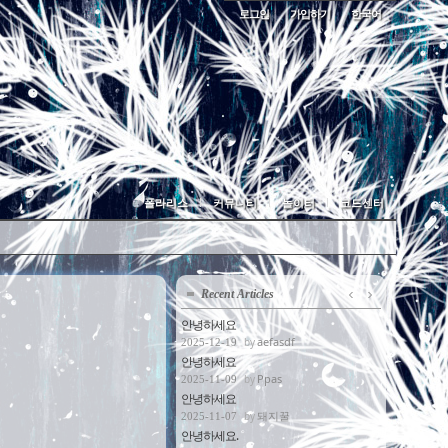
로그인
가입하기
한국어
폴라리스
커뮤니티
놀이터
코드센터
Recent Articles
안녕하세요
aefasdf
2025-12-19
안녕하세요
Ppas
2025-11-09
안녕하세요
돼지꿀
2025-11-07
안녕하세요.