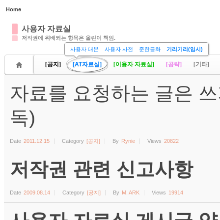
Home
Sketchbook5, 스케치북5
사용자 자료실
저작권에 위배되는 항목은 올린이 책임.
사용자 대본
사용자 사전
준한글화
기리기리(임시)
[공지]
[AT자료실]
[이용자 자료실]
[공략]
[기타]
자료를 요청하는 글은 쓰
Sketchbook5, 스케치북5
독)
Date
2011.12.15
Category
[공지]
By
Rynie
Views
20822
저작권 관련 신고사항
Date
2009.08.14
Category
[공지]
By
M. ARK
Views
19914