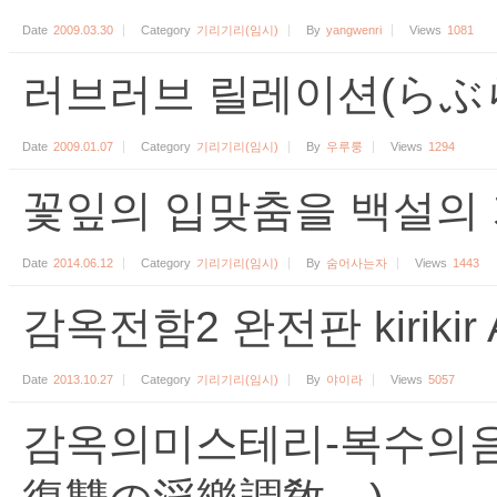
Date
2009.03.30
Category
기리기리(임시)
By
yangwenri
Views
1081
러브러브 릴레이션(らぶらぶr
Date
2009.01.07
Category
기리기리(임시)
By
우루룽
Views
1294
꽃잎의 입맞춤을 백설의
Date
2014.06.12
Category
기리기리(임시)
By
숨어사는자
Views
1443
감옥전함2 완전판 kirikir 
Date
2013.10.27
Category
기리기리(임시)
By
야이라
Views
5057
감옥의미스테리-복수의