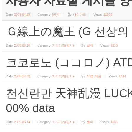
사용자 자료실 게시글 양식 (수
Date
2009.04.25
Category
[공지]
By
마이아크
Views
21555
Ｇ線上の魔王 (G 선상의 마
Date
2008.06.10
Category
기리기리(임시)
By
널백
Views
9210
코코로노 (ココロノ) ATD
Date
2008.12.02
Category
기리기리(임시)
By
유르_레릴
Views
1444
천신란만 天神乱漫 LUCKY o
00% data
Date
2009.08.14
Category
기리기리(임시)
By
월희
Views
1686