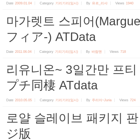
Date
2009.01.04
Category
기리기리(임시)
By
유르_리샤
Views
1940
마가렛트 스피어(Marguer
フィア-) ATData
Date
2011.06.04
Category
기리기리(임시)
By
바람맨
Views
718
리유니온~ 3일간만 프티 
プチ同棲 ATdata
Date
2010.05.05
Category
기리기리(임시)
By
주리아~Juria
Views
724
로얄 슬레이브 패키지 
ジ版