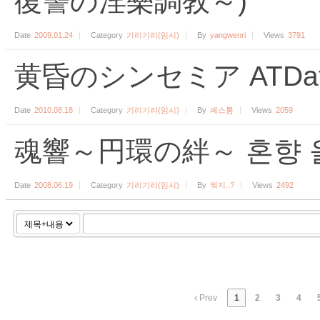
復讐の淫樂調敎～)
Date
2009.01.24
Category
기리기리(임시)
By
yangwenri
Views
3791
黄昏のシンセミア ATDat
Date
2010.08.18
Category
기리기리(임시)
By
페스툼
Views
2059
魂響～円環の絆～ 혼향 올
Date
2008.06.19
Category
기리기리(임시)
By
뭐지..?
Views
2492
Prev
1
2
3
4