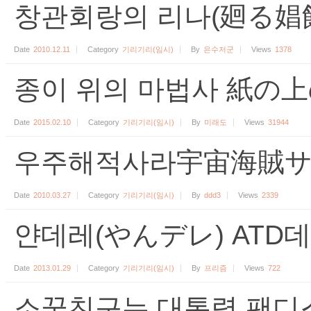
창관회랑의 리나(廻る娼館
Date
2010.12.11
Category
기리기리(임시)
By
은수저군
Views
1378
종이 위의 마법사 紙の
Date
2015.02.10
Category
기리기리(임시)
By
미래도
Views
31944
우주해적사라宇宙海賊サラ 
Date
2010.03.27
Category
기리기리(임시)
By
ddd3
Views
2339
얀데레(やんデレ) ATD
Date
2013.01.29
Category
기리기리(임시)
By
프리즘
Views
722
소꿉친구는 대통령 팬디