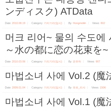
ンディスク) ATData
Date
2010.08.19
Category
기리기리(임시)
By
Hongmeilin
Views
802
머크 리어~ 물의 수도에
～水の都に恋の花束を~ 
Date
2010.03.06
Category
기리기리(임시)
By
은유하
Views
907
마법소녀 사에 Vol.2 (魔法
Date
2009.01.04
Category
기리기리(임시)
By
유르_리샤
Views
1506
마법소녀 사에 Vol.1 (魔