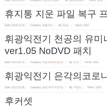
휴지통 지운 파일 복구 
Date
2008.12.28
Category
유틸리티
By
Easy
Views
1860
휘광익전기 천공의 유미
ver1.05 NoDVD 패치
Date
2010.02.16
Category
게임 패치(비공식)
By
토르
Views
2061
휘광익전기 은각의코로나 F
Date
2013.01.28
Category
게임 패치(비공식)
By
개잡이
Views
1942
후커셋