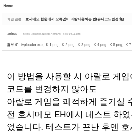
Home
Sketchbook5, 스케치북5
호시메모 한윈에서 오류없이 아랄사용하는 법(유니코드변경 無)
게임 관련
acileus
https://polaris.hided.net/aral_pds/1611405
첨부
'
9
'
fvploader.exe
,
K-1.png
,
K-2.png
,
K-3.png
,
K-4.png
,
K-5.png
,
K-7
Sketchbook5, 스케치북5
이 방법을 사용할 시 아랄로 게임
코드를 변경하지 않아도
아랄로 게임을 쾌적하게 즐기실 
전 호시메모 EH에서 테스트 하였
었습니다. 테스트가 끈난 후엔 