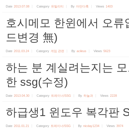
Date
2013.07.08
Category
유틸리티
By
아만다훅
Views
1403
호시메모 한윈에서 오류
드변경 無)
Date
2011.03.24
Category
게임 관련
By
acileus
Views
5623
하는 분 계실려는지는 
한 ssg(수정)
Date
2013.04.30
Category
트레이너/SSG
By
하늘과
Views
2228
하급생1 윈도우 복각판 S
Date
2011.01.21
Category
트레이너/SSG
By
nicday1234
Views
3974