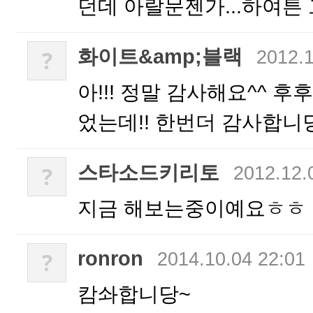
던데 아랄문젠가...하여
화이트&amp;블랙
?
2012.1
아!!! 정말 감사해요^^ 후
었는데!! 한번더 감사합니당
스타소드키리토
?
2012.12.
지금 해보는중이예요ㅎㅎ
ronron
?
2014.10.04 22:01
캄솨합니당~