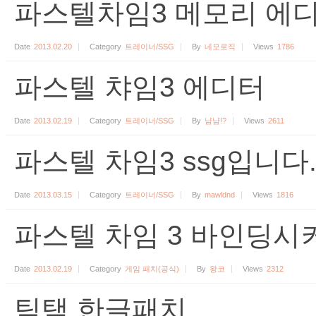
파스텔차임3 메모리 에디
Date
2013.02.20
Category
트레이너/SSG
By
네모로직
Views
1786
파스텔 챠임3 에디터
Date
2013.02.19
Category
트레이너/SSG
By
냠냠!?
Views
2611
파스텔 차임3 ssg입니다
Date
2013.03.15
Category
트레이너/SSG
By
mawldnd
Views
1816
파스텔 차임 3 바인딩시커 
Date
2013.02.19
Category
게임 패치(공식)
By
왕코
Views
2312
틱택 한글패치