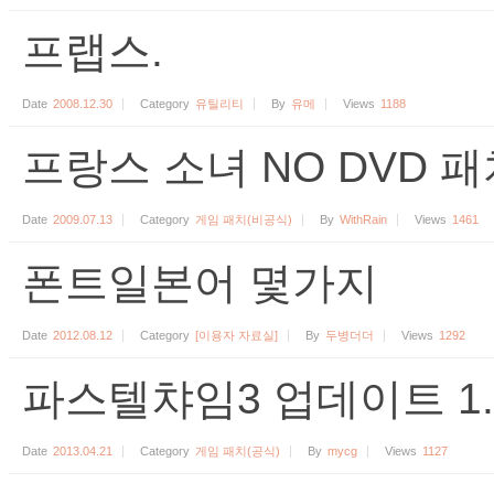
프랩스.
Date
2008.12.30
Category
유틸리티
By
유메
Views
1188
프랑스 소녀 NO DVD 패
Date
2009.07.13
Category
게임 패치(비공식)
By
WithRain
Views
1461
폰트일본어 몇가지
Date
2012.08.12
Category
[이용자 자료실]
By
두병더더
Views
1292
파스텔챠임3 업데이트 1.
Date
2013.04.21
Category
게임 패치(공식)
By
mycg
Views
1127