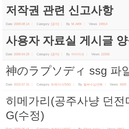
저작권 관련 신고사항
Date
2009.08.14
Category
[공지]
By
M. ARK
Views
19914
사용자 자료실 게시글 양식 (수
Date
2009.04.25
Category
[공지]
By
마이아크
Views
21555
神のラプソディ ssg 파일
Date
2015.07.31
Category
트레이너/SSG
By
벌써수십년째
Views
3605
히메가리(공주사냥 던전마이
G(수정)
Date
2009.05.16
Category
트레이너/SSG
By
Silent_noise
Views
9862