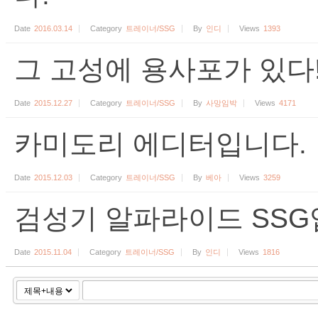
Date
2016.03.14
Category
트레이너/SSG
By
인디
Views
1393
그 고성에 용사포가 있다
Date
2015.12.27
Category
트레이너/SSG
By
사망임박
Views
4171
카미도리 에디터입니다.
Date
2015.12.03
Category
트레이너/SSG
By
베아
Views
3259
검성기 알파라이드 SSG
Date
2015.11.04
Category
트레이너/SSG
By
인디
Views
1816