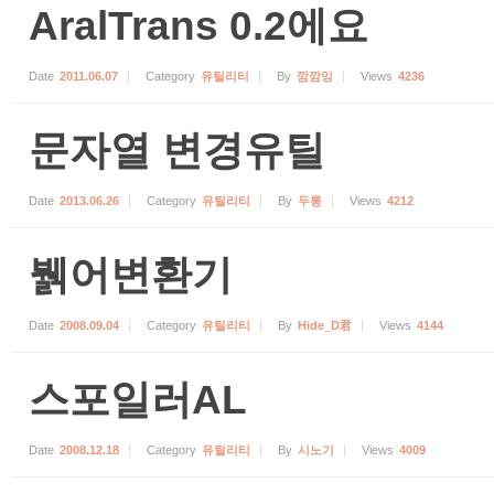
AralTrans 0.2에요
Date
2011.06.07
Category
유틸리티
By
깜깜잉
Views
4236
문자열 변경유틸
Date
2013.06.26
Category
유틸리티
By
두통
Views
4212
뷁어변환기
Date
2008.09.04
Category
유틸리티
By
Hide_D君
Views
4144
스포일러AL
Date
2008.12.18
Category
유틸리티
By
시노기
Views
4009