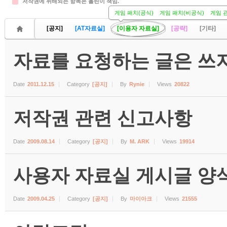
저작권에 위배되는 항목은 올린이 책임.
게임 패치(공식)
게임 패치(비공식)
게임 
[공지]
[AT자료실]
[이용자 자료실]
[공략]
[기타]
자료를 요청하는 글은 쓰지
Date
2011.12.15
Category
[공지]
By
Rynie
Views
20822
저작권 관련 신고사항
Date
2009.08.14
Category
[공지]
By
M. ARK
Views
19914
사용자 자료실 게시글 양식 (수
Date
2009.04.25
Category
[공지]
By
마이아크
Views
21555