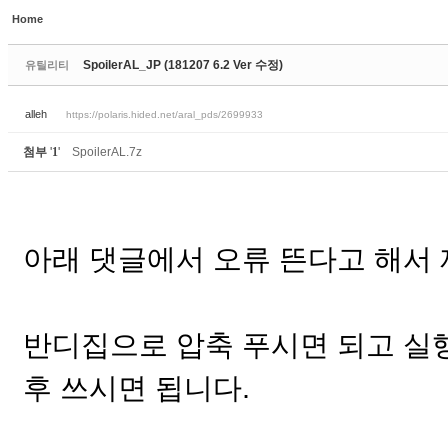
Home
Sketchbook5, 스케치북5
SpoilerAL_JP (181207 6.2 Ver 수정)
유틸리티
alleh
https://polaris.hided.net/aral_pds/2699933
첨부
'
1
'
SpoilerAL.7z
Sketchbook5, 스케치북5
아래 댓글에서 오류 뜬다고 해서 
반디집으로 압축 푸시면 되고 실
후 쓰시면 됩니다.