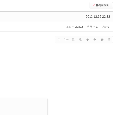
✔
뷰어로 보기
2011.12.15 22:32
조회 수
20822
추천 수
1
댓글
0
?
가