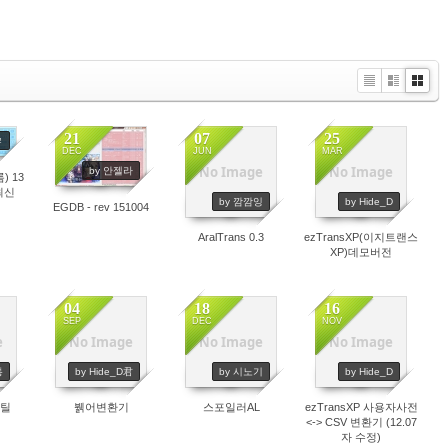
Li
Zi
G
st
n
al
e
le
21
07
25
ㄹ
r
DEC
JUN
MAR
y
No Image
No Image
by 안젤라
) 13
10646
8268
6886
최신
by 깜깜잉
by Hide_D
EGDB - rev 151004
AralTrans 0.3
ezTransXP(이지트랜스
XP)데모버전
04
18
16
SEP
DEC
NOV
e
No Image
No Image
No Image
4144
4009
3840
통
by Hide_D君
by 시노기
by Hide_D
유틸
뷁어변환기
스포일러AL
ezTransXP 사용자사전
<-> CSV 변환기 (12.07
자 수정)