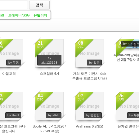
검색
관련
트레이너/SSG
유틸리티
6
21
08
03
by ㅁㄴㅇ
UN
MAR
DEC
MAY
No Image
No Image
No Image
AlphaRom(알파롬
by
38768
16734
11478
10667
년 2월 7일자 
by 두통
ajaj123123
by 칼룽
아랄고딕
스포일러 6.4
거의 모든 미연시 소스
추출용 프로그램 Crass
3
04
07
26
UG
DEC
JUN
JUN
No Image
No Image
No Image
No Imag
4654
4295
4236
4212
by HarU
by alleh
by 깜깜잉
by 두
은 프로그램 하나
SpoilerAL_JP (181207
AralTrans 0.2에요
문자열 변경
올립니다.
6.2 Ver 수정)