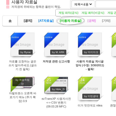
사용자 자료실
저작권에 위배되는 항목은 올린이 책임.
게임 패치(공식)
게임 패치(비공식)
게임 
[공지]
[AT자료실]
[이용자 자료실]
[공략]
[기타]
2
notice
notice
notice
J
No Image
No Image
No Image
20822
19914
21555
by Rynie
by M. ARK
by 마이아크
자료를 요청하는 글은
저작권 관련 신고사항
사용자 자료실 게시글
쓰지 말아주세요.(글쓰
양식 (수정: 3/30/2011)
기 전 필독)
- 필독!
17
25
24
2
by 처음처럼
DEC
MAR
AUG
A
만
No Image
by Hide_D
아랄트랜스 오른쪽 바
5681
5118
4934
by 미틴광대
로가기 메뉴 (추가 확
ezTransXP 사용자사전
장) 0.9
<-> CSV 변환기
이거 멋진데요 ntlea
괜찮
(09.03.28 MFC)