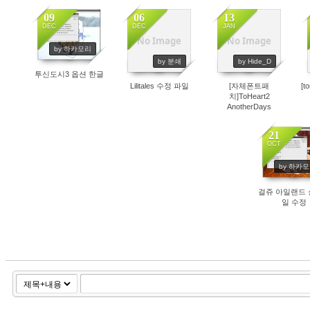
09
06
13
DEC
DEC
JAN
No Image
No Image
by 하카모리
2817
2803
2793
by 분쇄
by Hide_D
투신도시3 옵션 한글
Lilitales 수정 파일
[자체폰트패
[t
치]ToHeart2
AnotherDays
21
OCT
by 하카
2182
걸쥬 아일랜드
일 수정