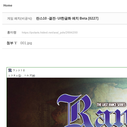
Home
Sketchbook5, 스케치북5
란스10 -결전- UI한글화 패치 Beta [0227]
게임 패치(비공식)
홍미령
https://polaris.hided.net/aral_pds/2694200
첨부
'
1
'
001.jpg
Sketchbook5, 스케치북5