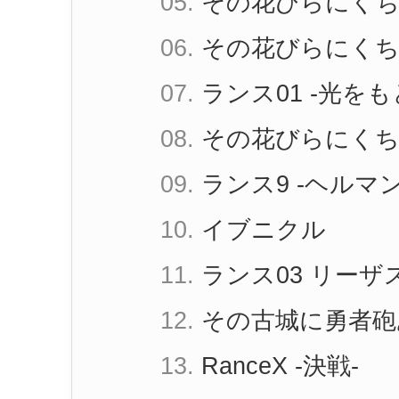
05.
その花びらにくち
06.
その花びらにくち
07.
ランス01 -光をも
08.
その花びらにくち
09.
ランス9 -
ヘルマ
10.
イブニクル
11.
ランス03 リーザ
12.
その古城に勇者砲
13.
RanceX -決戦-