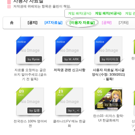
사용자 자료실
저작권에 위배되는 항목은 올린이 책임.
게임 패치(공식)
게임 패치(비공식)
게임 
[공지]
[AT자료실]
[이용자 자료실]
[공략]
[기타]
notice
notice
notice
No Image
No Image
No Image
20822
19914
21555
란
by Rynie
by M. ARK
by 마이아크
자료를 요청하는 글은
저작권 관련 신고사항
사용자 자료실 게시글
쓰지 말아주세요.(글쓰
양식 (수정: 3/30/2011)
기 전 필독)
- 필독!
09
19
06
DEC
AUG
SEP
No Image
No Image
by 홍미령
4840
4515
4204
by 칼룽
by >_ <
란스03 -리자스 함락-
UI 한글화패치
전국란스 100% 영어버
클라나드FV 메뉴 한글
신
젼
화
ソ