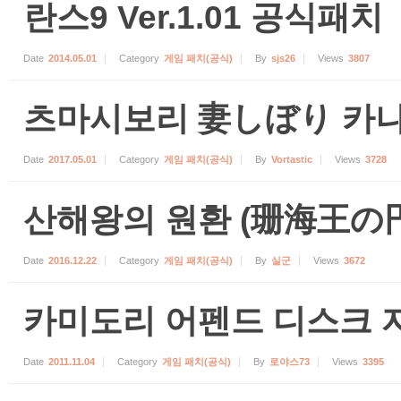
란스9 Ver.1.01 공식패치
Date
2014.05.01
Category
게임 패치(공식)
By
sjs26
Views
3807
츠마시보리 妻しぼり 카나
Date
2017.05.01
Category
게임 패치(공식)
By
Vortastic
Views
3728
산해왕의 원환 (珊海王の円
Date
2016.12.22
Category
게임 패치(공식)
By
실군
Views
3672
카미도리 어펜드 디스크 자료
Date
2011.11.04
Category
게임 패치(공식)
By
로야스73
Views
3395