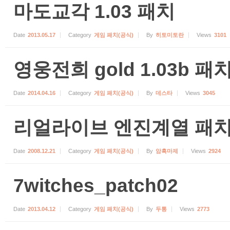
마도교각 1.03 패치
Date
2013.05.17
Category
게임 패치(공식)
By
히토미토란
Views
3101
영웅전희 gold 1.03b 패
Date
2014.04.16
Category
게임 패치(공식)
By
데스타
Views
3045
리얼라이브 엔진계열 패
Date
2008.12.21
Category
게임 패치(공식)
By
암흑마제
Views
2924
7witches_patch02
Date
2013.04.12
Category
게임 패치(공식)
By
두통
Views
2773