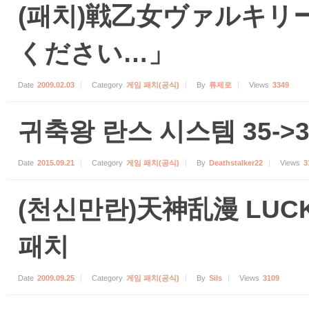
(패치)戦乙女ヴァルキリ
ください…」
Date
2009.02.03
Category
게임 패치(공식)
By
류제로
Views
3349
귀축왕 란스 시스템 35-
Date
2015.09.21
Category
게임 패치(공식)
By
Deathstalker22
Views
3
(천신만란)天神乱漫 LUCKY 
패치
Date
2009.09.25
Category
게임 패치(공식)
By
Sils
Views
3109