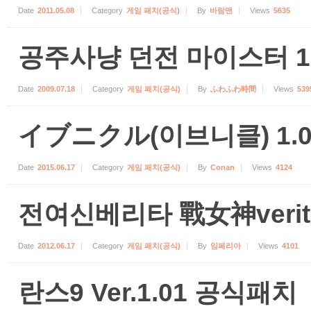
Date
2011.05.08
Category
게임 패치(공식)
By
바람맨
Views
5635
공주사냥 던전 마이스터 1.
Date
2009.07.18
Category
게임 패치(공식)
By
ふわふわ時間
Views
539
イブニクル(이브니클) 1.0
Date
2015.06.17
Category
게임 패치(공식)
By
Conan
Views
4124
전여신베리타 戰女神verita
Date
2012.06.17
Category
게임 패치(공식)
By
임페리아
Views
4101
란스9 Ver.1.01 공식패치