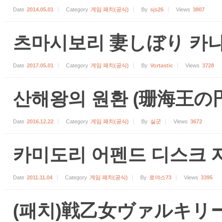
Date
2014.05.01
Category
게임 패치(공식)
By
sjs26
Views
3807
츠마시보리 妻しぼり 카나
Date
2017.05.01
Category
게임 패치(공식)
By
Vortastic
Views
3728
산해왕의 원환 (珊海王の円
Date
2016.12.22
Category
게임 패치(공식)
By
실군
Views
3672
카미도리 어펜드 디스크 자료
Date
2011.11.04
Category
게임 패치(공식)
By
로야스73
Views
3395
(패치)戦乙女ヴァルキリ