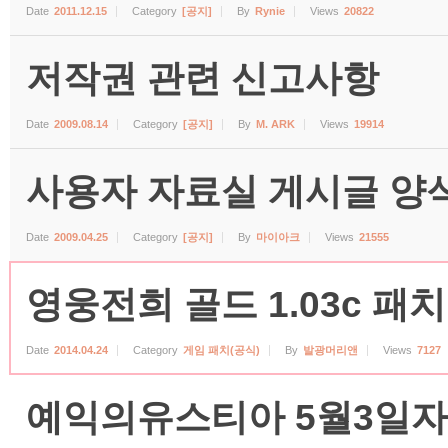
Date
2011.12.15
Category
[공지]
By
Rynie
Views
20822
저작권 관련 신고사항
Date
2009.08.14
Category
[공지]
By
M. ARK
Views
19914
사용자 자료실 게시글 양식 (수
Date
2009.04.25
Category
[공지]
By
마이아크
Views
21555
영웅전희 골드 1.03c 패치
Date
2014.04.24
Category
게임 패치(공식)
By
발광머리앤
Views
7127
예익의유스티아 5월3일자