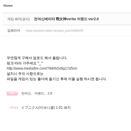
Home
Sketchbook5, 스케치북5
Sketchbook5, 스케치북5
전여신베리타 戰女神verita 어펜드 ver2.0
게임 패치(공식)
임페리아
https://polaris.hided.net/aral_pds/1888055
Sketchbook5, 스케치북5
Sketchbook5, 스케치북5
우연찮게 구해서 업로드 해서 올립니다.
링크 따라 가주세요 ^_^
http://www.mediafire.com/?9drfx5x8g17d5nn
설치시 주의 사항으로는
파일을 게임이 있는 폴더에 옮기신 후에 어플 실행 하시면 됩니다.
전여신
,
어펜드
,
2.0
TAG •
Prev
イブニクル(이브니클) 1.01 패치