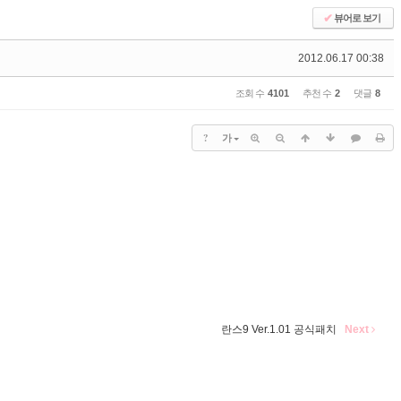
✔
뷰어로 보기
2012.06.17 00:38
조회 수
4101
추천 수
2
댓글
8
?
가
란스9 Ver.1.01 공식패치
Next