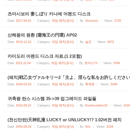
츠마시보리 妻しぼり 카나에 어펜드 디스크
Date
2017.05.01
Category
게임 패치(공식)
By
Vortastic
Views
3728
산해왕의 원환 (珊海王の円環) AP02
Date
2016.12.22
Category
게임 패치(공식)
By
실군
Views
3672
카미도리 어펜드 디스크 자료.(1 2포함)
Date
2011.11.04
Category
게임 패치(공식)
By
로야스73
Views
3395
(패치)戦乙女ヴァルキリー2「主よ、淫らな私をお許しくださ
Date
2009.02.03
Category
게임 패치(공식)
By
류제로
Views
3349
귀축왕 란스 시스템 35->39 업그레이드 파일들
Date
2015.09.21
Category
게임 패치(공식)
By
Deathstalker22
Views
315
(천신만란)天神乱漫 LUCKY or UNLUCKY!? 1.02버전 패치
Date
2009.09.25
Category
게임 패치(공식)
By
Sils
Views
3109