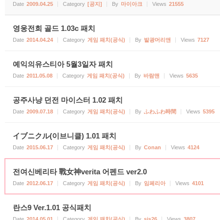
Date
2009.04.25
Category
[공지]
By
마이아크
Views
21555
영웅전희 골드 1.03c 패치
Date
2014.04.24
Category
게임 패치(공식)
By
발광머리앤
Views
7127
예익의유스티아 5월3일자 패치
Date
2011.05.08
Category
게임 패치(공식)
By
바람맨
Views
5635
공주사냥 던전 마이스터 1.02 패치
Date
2009.07.18
Category
게임 패치(공식)
By
ふわふわ時間
Views
5395
イブニクル(이브니클) 1.01 패치
Date
2015.06.17
Category
게임 패치(공식)
By
Conan
Views
4124
전여신베리타 戰女神verita 어펜드 ver2.0
Date
2012.06.17
Category
게임 패치(공식)
By
임페리아
Views
4101
란스9 Ver.1.01 공식패치
Date
2014.05.01
Category
게임 패치(공식)
By
sjs26
Views
3807