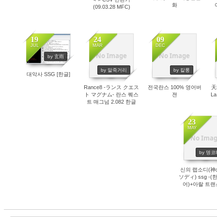
화
(09.03.28 MFC)
19
24
09
JUL
MAR
DEC
No Image
No Image
by 玄雨
4886
4857
4840
by 말죽거리
by 칼룽
대악사 SSG [한글]
Rance8 -ランス クエス
전국란스 100% 영어버
天
ト マグナム- 란스 퀘스
젼
La
트 매그넘 2.082 한글
SSG
23
MAY
No Ima
4659
by 뎅코
신의 랩소디(
ソディ) ssg -(
어)+아랄 트랜스