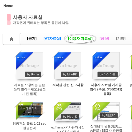
Home
Sketchbook5, 스케치북5
사용자 자료실
저작권에 위배되는 항목은 올린이 책임.
[공지]
[AT자료실]
[이용자 자료실]
[공략]
[기타]
Sketchbook5, 스케치북5
notice
notice
notice
No Image
No Image
No Image
20822
19914
21555
by Rynie
by M. ARK
by 마이아크
자료를 요청하는 글은
저작권 관련 신고사항
사용자 자료실 게시글
공
쓰지 말아주세요.(글쓰
양식 (수정: 3/30/2011)
기 전 필독)
- 필독!
07
25
09
by 에르하시
APR
MAR
MAY
아
by 뎅코86
by Hide_D
5168
5118
5022
영웅전희 골드 1.02 ssg
산해왕의 원환(珊海王
ezTransXP 사용자사전
한글번역
の円環) SSG 대충한글
<-> CSV 변환기