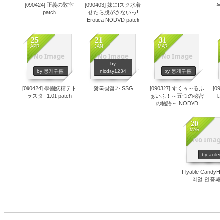
[090424] 正義の敎室
[090403] 妹に!スク水着
유
patch
せたら脫がさないっ!
Erotica NODVD patch
25
21
31
APR
JAN
MAR
No Image
No Image
No Image
by
519
523
527
by 뭉게구름!
nicday1234
by 뭉게구름!
[090424] 學園妖精テト
왕국상점가 SSG
[090327] すくぅ～るふ
[0
ラスタ- 1.01 patch
ぁいぶ！～五つの秘密
レ
の物語～ NODVD
patch
20
MAR
No Ima
534
by acile
Flyable CandyH
리얼 인증