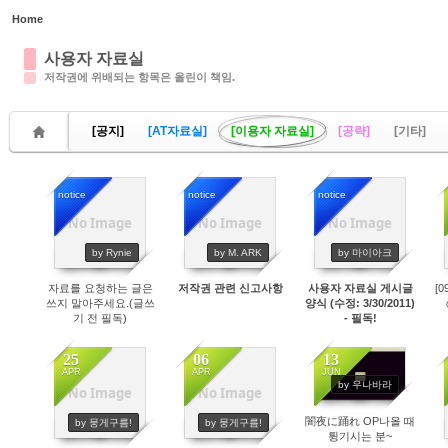
Home
Sketchbook5, 스케치북5
사용자 자료실
저작권에 위배되는 항목은 올린이 책임.
[공지]
[AT자료실]
[이용자 자료실]
[공략]
[기타]
Sketchbook5, 스케치북5
notice
notice
notice
No Image
No Image
No Image
20822
19914
21555
by Rynie
by M. ARK
by 마이아크
자료를 요청하는 글은
저작권 관련 신고사항
사용자 자료실 게시글
[
쓰지 말아주세요.(글쓰
양식 (수정: 3/30/2011)
기 전 필독)
- 필독!
25
06
13
APR
APR
JUN
by 우나바라
No Image
No Image
467
468
486
闇夜に踊れ OP나올 때
by 뭉게구름!
by 뭉게구름!
튕기시는 분~