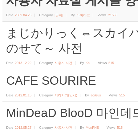
사용자 자료실 게시글 양식 (수
Date
2009.04.25
Category
[공지]
By
마이아크
Views
21555
まじかりっく⇔スカイハ
のせて～ 사전
Date
2013.12.22
Category
사용자 사전
By
Kai
Views
515
CAFE SOURIRE
Date
2012.01.15
Category
기리기리(임시)
By
acileus
Views
515
MinDeaD BlooD 마인
Date
2012.05.27
Category
사용자 사전
By
MunFNS
Views
515