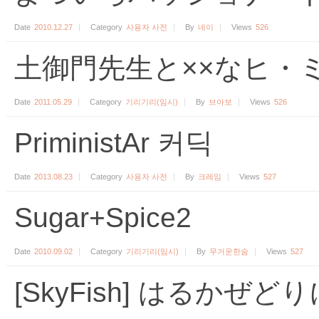
Date
2010.12.27
Category
사용자 사전
By
네이
Views
526
土御門先生と××なヒ・
Date
2011.05.29
Category
기리기리(임시)
By
브아보
Views
526
PriministAr 커딕
Date
2013.08.23
Category
사용자 사전
By
크레임
Views
527
Sugar+Spice2
Date
2010.09.02
Category
기리기리(임시)
By
무거운한숨
Views
527
[SkyFish] はるかぜ