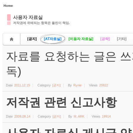
Home
Sketchbook5, 스케치북5
사용자 자료실
저작권에 위배되는 항목은 올린이 책임.
[공지]
[AT자료실]
[이용자 자료실]
[공략]
[기타]
자료를 요청하는 글은 쓰
Sketchbook5, 스케치북5
독)
Date
2011.12.15
Category
[공지]
By
Rynie
Views
20822
저작권 관련 신고사항
Date
2009.08.14
Category
[공지]
By
M. ARK
Views
19914