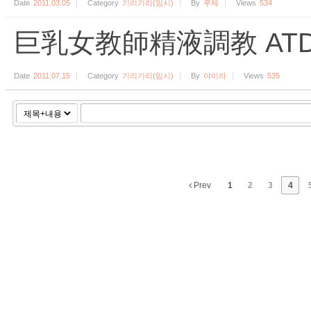
Date
2011.03.05
Category
기리기리(임시)
By
루체
Views
534
巨乳女教師精液調教 ATD
Date
2011.07.15
Category
기리기리(임시)
By
야이라
Views
535
Prev
1
2
3
4