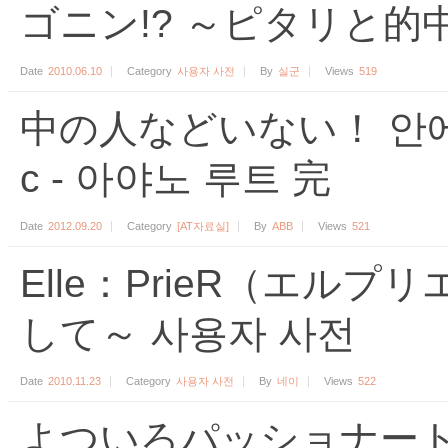
ゴニン!? ～ピタリと的
Date
2010.06.10
Category
사용자 사전
By
실군
Views
519
中の人などいない！ 안에 사
c - 아야노 루트 完
Date
2012.09.20
Category
[AT자료실]
By
ABB
Views
521
Elle：PrieR（エル
して～ 사용자 사전
Date
2010.11.23
Category
사용자 사전
By
네이
Views
522
よついろパッショナート