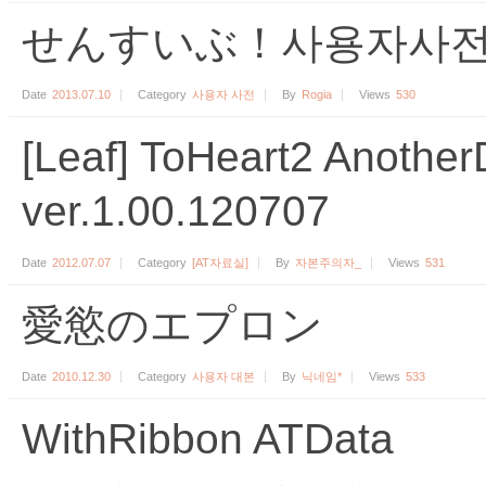
せんすいぶ！사용자사
Date
2013.07.10
Category
사용자 사전
By
Rogia
Views
530
[Leaf] ToHeart2 An
ver.1.00.120707
Date
2012.07.07
Category
[AT자료실]
By
자본주의자_
Views
531
愛慾のエプロン
Date
2010.12.30
Category
사용자 대본
By
닉네임*
Views
533
WithRibbon ATData