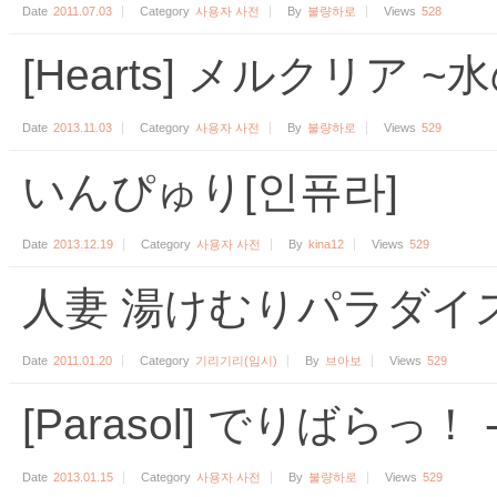
Date
2011.07.03
Category
사용자 사전
By
불량하로
Views
528
[Hearts] メルクリア
Date
2013.11.03
Category
사용자 사전
By
불량하로
Views
529
いんぴゅり[인퓨라]
Date
2013.12.19
Category
사용자 사전
By
kina12
Views
529
人妻 湯けむりパラダイ
Date
2011.01.20
Category
기리기리(임시)
By
브아보
Views
529
[Parasol] でりばらっ！ -del
Date
2013.01.15
Category
사용자 사전
By
불량하로
Views
529