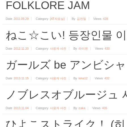
FOLKLORE JAM
Date
2011.09.29
Category
[AT자료실]
By
김전일
Views
428
ねこ☆こい! 등장인물 
Date
2012.11.20
Category
사용자 사전
By
라이젠
Views
430
ガールズ be アンビシ
Date
2013.11.15
Category
사용자 사전
By
kina12
Views
432
ノブレスオブルージュ 사
Date
2013.11.04
Category
사용자 사전
By
zaka
Views
435
ひよこストライク！ (히