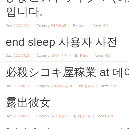
입니다.
Date
2012.07.16
Category
[AT자료실]
By
Laym
Views
437
end sleep 사용자 사전
Date
2013.07.15
Category
사용자 사전
By
Rogia
Views
439
必殺シコキ屋稼業 at 데
Date
2011.05.04
Category
기리기리(임시)
By
싱국지
Views
439
露出彼女
Date
2011.08.23
Category
[AT자료실]
By
라인하르
Views
439