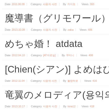
Date
2011.06.09
Category
사용자 사전
By
카이토
Views
393
魔導書（グリモワール）
Date
2013.10.08
Category
사용자 사전
By
zaka
Views
406
めちゃ婚！ atdata
Date
2012.04.10
Category
[AT자료실]
By
무지니
Views
408
[Chien(シアン)] よめはぴ
Date
2012.11.04
Category
사용자 사전
By
불량하로
Views
416
竜翼のメロディア(용익
Date
2013.10.17
Category
사용자 사전
By
kina12
Views
418