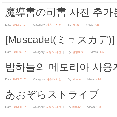
魔導書の司書 사전 추가
Date
2013.07.07
Category
사용자 사전
By
kina1
Views
423
[Muscadet(ミュスカデ
Date
2011.02.14
Category
사용자 사전
By
불량하로
Views
425
밤하늘의 메모리아 사용
Date
2013.02.02
Category
사용자 사전
By
Kkoon
Views
426
あおぞらストライプ
Date
2013.11.14
Category
사용자 사전
By
kina12
Views
428