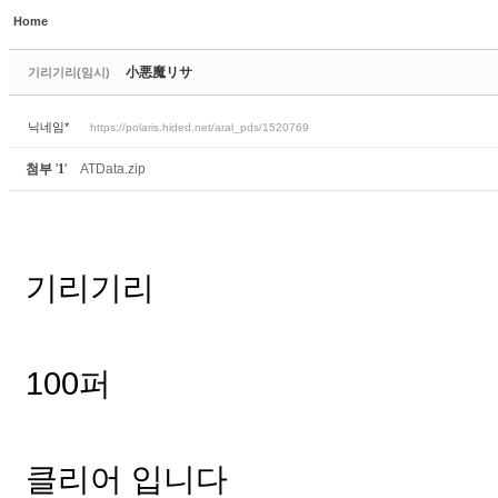
Home
Sketchbook5, 스케치북5
小悪魔リサ
기리기리(임시)
닉네임*
https://polaris.hided.net/aral_pds/1520769
첨부
'
1
'
ATData.zip
Sketchbook5, 스케치북5
기리기리
100퍼
클리어 입니다