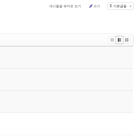
T
게시물을 뷰어로 보기
쓰기
기본글꼴
Li
Zi
G
st
n
al
e
le
r
y