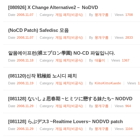
[080926] X Change Alternative2－ NoDVD
Date
2008.11.07
Category
게임 패치(비공식)
By
뭉개구름
Views
1708
(NoCD Patch) Safedisc 모음
Date
2008.11.07
Category
게임 패치(비공식)
By
뭉개구름
Views
2833
알몸에이프런(裸エプロン學園) NO-CD 파일입니다.
Date
2008.11.18
Category
게임 패치(비공식)
By
대돌이
Views
1367
(081120)신작 戦極姫 노시디 패치
Date
2008.11.19
Category
게임 패치(비공식)
By
KiitoKittoKaede
Views
1
[081128] ないしょ思春期 ~ヒミツに戀する妹たち~ NODVD
Date
2008.11.29
Category
게임 패치(비공식)
By
뭉개구름
Views
964
[081128] らぶデス3 ~Realtime Lovers~ NODVD patch
Date
2008.11.29
Category
게임 패치(비공식)
By
뭉개구름
Views
1104