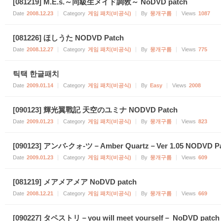
[081219] M.E.s.～同級生メイド調敎～ NoDVD patch
Date
2008.12.23
Category
게임 패치(비공식)
By
뭉개구름
Views
1087
[081226] ほしうた NODVD Patch
Date
2008.12.27
Category
게임 패치(비공식)
By
뭉개구름
Views
775
틱택 한글패치
Date
2009.01.14
Category
게임 패치(비공식)
By
Easy
Views
2008
[090123] 輝光翼戰記 天空のユミナ NODVD Patch
Date
2009.01.23
Category
게임 패치(비공식)
By
뭉개구름
Views
823
[090123] アンバ-クォ-ツ－Amber Quartz－Ver 1.05 NODVD P
Date
2009.01.23
Category
게임 패치(비공식)
By
뭉개구름
Views
609
[081219] メアメアメア NoDVD patch
Date
2008.12.21
Category
게임 패치(비공식)
By
뭉개구름
Views
669
[090227] タペストリ－you will meet yourself－ NoDVD patch