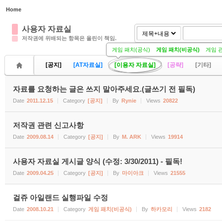
Home
Sketchbook5, 스케치북5
Sketchbook5, 스케치북5
사용자 자료실
저작권에 위배되는 항목은 올린이 책임.
게임 패치(공식)
게임 패치(비공식)
게임 
[공지]
[AT자료실]
[이용자 자료실]
[공략]
[기타]
자료를 요청하는 글은 쓰지 말아주세요.(글쓰기 전 필독)
Sketchbook5, 스케치북5
Sketchbook5, 스케치북5
Date
2011.12.15
Category
[공지]
By
Rynie
Views
20822
저작권 관련 신고사항
Date
2009.08.14
Category
[공지]
By
M. ARK
Views
19914
사용자 자료실 게시글 양식 (수정: 3/30/2011) - 필독!
Date
2009.04.25
Category
[공지]
By
마이아크
Views
21555
걸쥬 아일랜드 실행파일 수정
Date
2008.10.21
Category
게임 패치(비공식)
By
하카모리
Views
2182