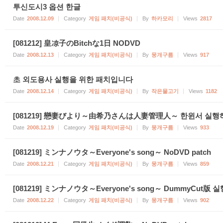
투신도시3 옵션 한글
Date
2008.12.09
Category
게임 패치(비공식)
By
하카모리
Views
2817
[081212] 皇凉子のBitchな1日 NODVD
Date
2008.12.13
Category
게임 패치(비공식)
By
뭉개구름
Views
917
초 외도용사 실행을 위한 패치입니다
Date
2008.12.14
Category
게임 패치(비공식)
By
작은물고기
Views
1182
[081219] 戀妻びより～由希乃さんは人妻管理人～ 한윈서 실행
Date
2008.12.19
Category
게임 패치(비공식)
By
뭉개구름
Views
933
[081219] ミンナノウタ～Everyone's song～ NoDVD patch
Date
2008.12.21
Category
게임 패치(비공식)
By
뭉개구름
Views
859
[081219] ミンナノウタ～Everyone's song～ DummyCut版 
Date
2008.12.22
Category
게임 패치(비공식)
By
뭉개구름
Views
902