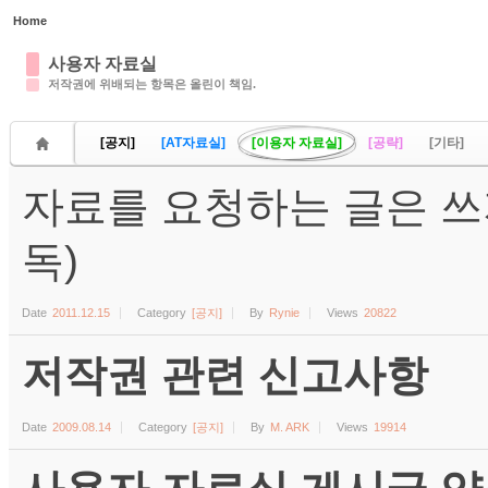
Home
Sketchbook5, 스케치북5
사용자 자료실
저작권에 위배되는 항목은 올린이 책임.
[공지]
[AT자료실]
[이용자 자료실]
[공략]
[기타]
자료를 요청하는 글은 쓰
Sketchbook5, 스케치북5
독)
Date
2011.12.15
Category
[공지]
By
Rynie
Views
20822
저작권 관련 신고사항
Date
2009.08.14
Category
[공지]
By
M. ARK
Views
19914