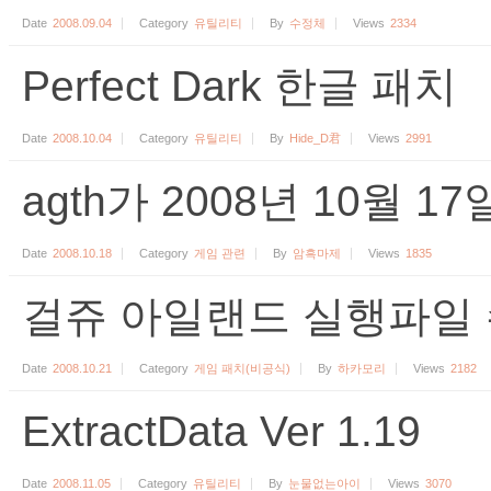
Date
2008.09.04
Category
유틸리티
By
수정체
Views
2334
Perfect Dark 한글 패치
Date
2008.10.04
Category
유틸리티
By
Hide_D君
Views
2991
agth가 2008년 10월
Date
2008.10.18
Category
게임 관련
By
암흑마제
Views
1835
걸쥬 아일랜드 실행파일
Date
2008.10.21
Category
게임 패치(비공식)
By
하카모리
Views
2182
ExtractData Ver 1.19
Date
2008.11.05
Category
유틸리티
By
눈물없는아이
Views
3070