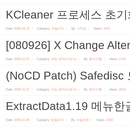
KCleaner 프로세스 초
Date
2008.10.15
Category
유틸리티
By
기타칭
Views
1941
[080926] X Change Alt
Date
2008.11.07
Category
게임 패치(비공식)
By
뭉개구름
Views
1708
(NoCD Patch) Safedis
Date
2008.11.07
Category
게임 패치(비공식)
By
뭉개구름
Views
2833
ExtractData1.19 메뉴
Date
2008.11.08
Category
유틸리티
By
라일라젠
Views
2392