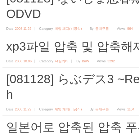
ODVD
Date
2008.11.29
Category
게임 패치(비공식)
By
뭉개구름
Views
964
xp3파일 압축 및 압축해
Date
2008.10.06
Category
유틸리티
By
BnW
Views
3292
[081128] らぶデス3 ~Rea
h
Date
2008.11.29
Category
게임 패치(비공식)
By
뭉개구름
Views
1104
일본어로 압축된 압축 푸