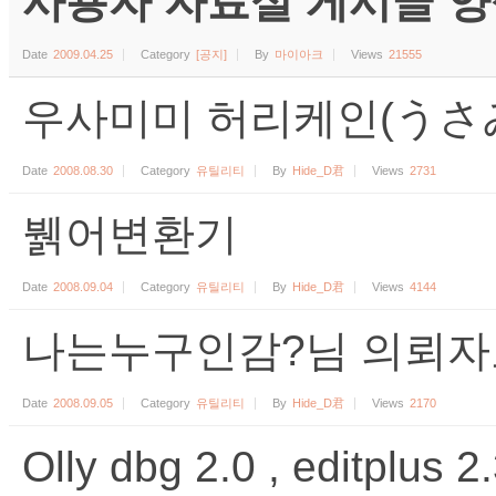
사용자 자료실 게시글 양식 (수
Date
2009.04.25
Category
[공지]
By
마이아크
Views
21555
우사미미 허리케인(うさ
Date
2008.08.30
Category
유틸리티
By
Hide_D君
Views
2731
뷁어변환기
Date
2008.09.04
Category
유틸리티
By
Hide_D君
Views
4144
나는누구인감?님 의뢰자료 
Date
2008.09.05
Category
유틸리티
By
Hide_D君
Views
2170
Olly dbg 2.0 , editplus