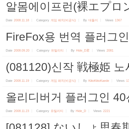
알몸에이프런(裸エプロン學
Date
2008.11.18
Category
게임 패치(비공식)
By
대돌이
Views
1367
FireFox용 번역 플러그
Date
2008.09.20
Category
유틸리티
By
Hide_D君
Views
2081
(081120)신작 戦極姫 
Date
2008.11.19
Category
게임 패치(비공식)
By
KiitoKittoKaede
Views
1
올리디버거 플러그인 40선[.
Date
2008.11.23
Category
유틸리티
By
Hide_D
Views
2221
[081128] ないしょ思