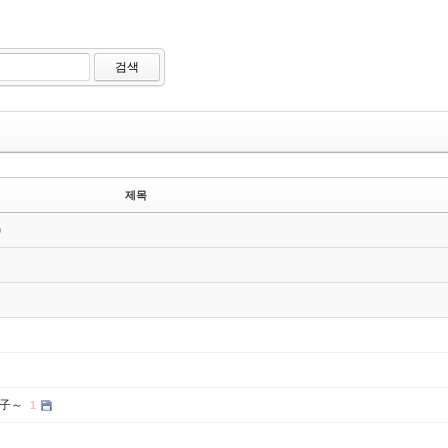
검색
제목
)
草子～
1