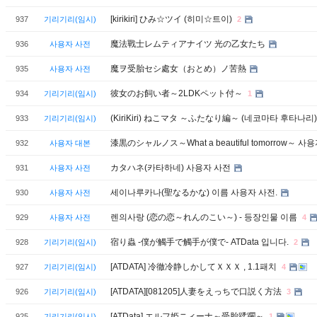
[kirikiri] ひみ☆ツイ (히미☆트이)
937
기리기리(임시)
2
魔法戰士レムティアナイツ 光の乙女たち
936
사용자 사전
魔ヲ受胎セシ處女（おとめ）ノ苦熱
935
사용자 사전
彼女のお飼い者～2LDKペット付～
934
기리기리(임시)
1
(KiriKiri) ねこマタ ～ふたなり編～ (네코마타 후타나리
933
기리기리(임시)
漆黒のシャルノス～What a beautiful tomorrow～ 
932
사용자 대본
カタハネ(카타하네) 사용자 사전
931
사용자 사전
세이나루카나(聖なるかな) 이름 사용자 사전.
930
사용자 사전
렌의사랑 (恋の恋～れんのこい～) - 등장인물 이름
929
사용자 사전
4
宿り蟲 -僕が觸手で觸手が僕で- ATData 입니다.
928
기리기리(임시)
2
[ATDATA] 冷徹冷静しかしてＸＸＸ , 1.1패치
927
기리기리(임시)
4
[ATDATA][081205]人妻をえっちで口説く方法
926
기리기리(임시)
3
[ATData] エルフ姫ニィーナ～受胎蹂躙～
925
기리기리(임시)
1