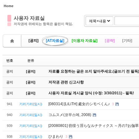
Home
Sketchbook5, 스케치북5
Sketchbook5, 스케치북5
사용자 자료실
저작권에 위배되는 항목은 올린이 책임.
[공지]
[AT자료실]
[이용자 자료실]
[공략]
[기타]
Sketchbook5, 스케치북5
Sketchbook5, 스케치북5
번호
분류
자료를 요청하는 글은 쓰지 말아주세요.(글쓰기 전 필독
공지
[공지]
저작권 관련 신고사항
공지
[공지]
사용자 자료실 게시글 양식 (수정: 3/30/2011) - 필독!
공지
[공지]
[080314] [LiLiTH] 處女のシモベくん♪
941
기리기리(임시)
3
コムスメ(코무스메, 2008)
940
기리기리(임시)
[20080801] 彷徨う淫らなルナティクス ～月の?お伽
939
기리기리(임시)
ひまわり
938
기리기리(임시)
3