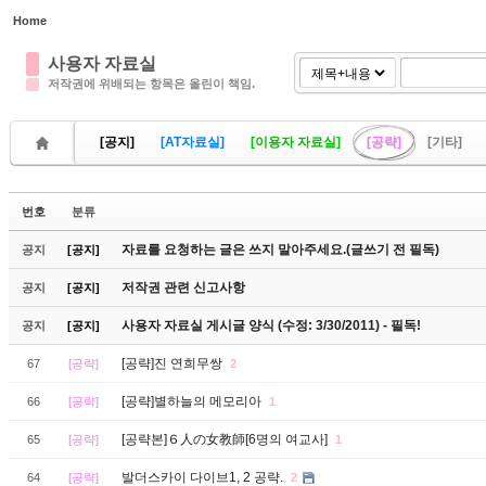
Home
Sketchbook5, 스케치북5
Sketchbook5, 스케치북5
사용자 자료실
저작권에 위배되는 항목은 올린이 책임.
[공지]
[AT자료실]
[이용자 자료실]
[공략]
[기타]
Sketchbook5, 스케치북5
Sketchbook5, 스케치북5
번호
분류
자료를 요청하는 글은 쓰지 말아주세요.(글쓰기 전 필독)
공지
[공지]
저작권 관련 신고사항
공지
[공지]
사용자 자료실 게시글 양식 (수정: 3/30/2011) - 필독!
공지
[공지]
[공략]진 연희무쌍
67
[공략]
2
[공략]별하늘의 메모리아
66
[공략]
1
[공략본]６人の女教師[6명의 여교사]
65
[공략]
1
발더스카이 다이브1, 2 공략.
64
[공략]
2