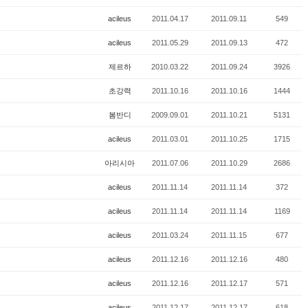
acileus
2011.04.17
2011.09.11
549
acileus
2011.05.29
2011.09.13
472
제르하
2010.03.22
2011.09.24
3926
초강력
2011.10.16
2011.10.16
1444
봄반디
2009.09.01
2011.10.21
5131
acileus
2011.03.01
2011.10.25
1715
아리시아
2011.07.06
2011.10.29
2686
acileus
2011.11.14
2011.11.14
372
acileus
2011.11.14
2011.11.14
1169
acileus
2011.03.24
2011.11.15
677
acileus
2011.12.16
2011.12.16
480
acileus
2011.12.16
2011.12.17
571
acileus
2011.12.17
2011.12.17
618