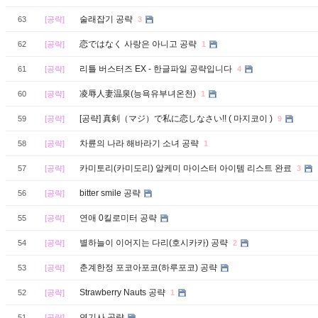
술래잡기 공략
63
[공략]
3
恋ではなく 사랑은 아니고 공략
62
[공략]
1
리틀 버스터즈 EX - 한글파일 공략입니다
61
[공략]
4
凌辱人妻温泉(능욕유부녀온천)
60
[공략]
1
[공략] 真剣（マジ）で私に恋しなさい!! ( 마지코이 )
59
[공략]
9
차륜의 나라 해바라기 소녀 공략
58
[공략]
1
카미토리(카미도리) 알케미 마이스터 아이템 리스트 완료
57
[공략]
3
bitter smile 공략
56
[공략]
연애 0킬로미터 공략
55
[공략]
별하늘이 이어지는 다리(호시카카) 공략
54
[공략]
2
춘계한정 포코아포코(하루포코) 공략
53
[공략]
Strawberry Nauts 공략
52
[공략]
1
연기사 공략
51
[공략]