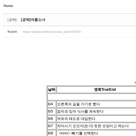
Home
Sketchbook5, 스케치북5
Sketchbook5, 스케치북5
[공략]여름소녀
[공략]
frozen
https://polaris.hided.net/aral_pds/332578
Sketchbook5, 스케치북5
Sketchbook5, 스케치북5
날짜
명희TrueEnd
8/4
오른쪽의 길을 가기로 했다
8/5
잠자코 있어 식사를 계속한다
8/6
여유의 태도로 대답한다
8/7
차마시기 오인지(든가) 듯한 모양이고 먹는다
8/8
《바바》빼기를 선택한다