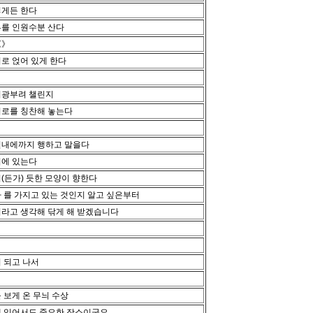
떻게든 한다
류를 인원수분 산다
《》
로 얹어 있게 한다
리광부려 챌린지
치로를 칭찬해 놓는다
일내에까지 행하고 말을다
기에 있는다
(든가) 듯한 모양이 향한다
 를 가지고 있는 것인지 알고 싶은부터
라고 생각해 닦게 해 받겠습니다
 되고 나서
 보게 온 무늬 수상
에 있어서도,중요한 장소이군요