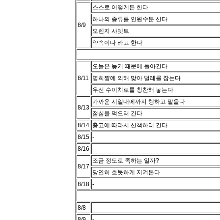
스스로 어떻게든 한다
하나의 종류를 인원수분 산다
8/9
오렌지 샤벳트
약속이다 라고 한다
오늘은 늦기 때문에 돌아간다
8/11
명희쨩에 의해 맞아 벌레를 잡는다
우선 수이치로를 칭찬해 놓는다
가까운 시일내에까지 행하고 말을다
8/13
점심을 먹으러 간다
8/14
충고에 따라서 산책하러 간다
8/15
-
8/16
-
조금 정도로 족하는 일까?
8/17
당연히 흐뭇하게 지켜본다
8/18
-
8/8
-
8/9
-