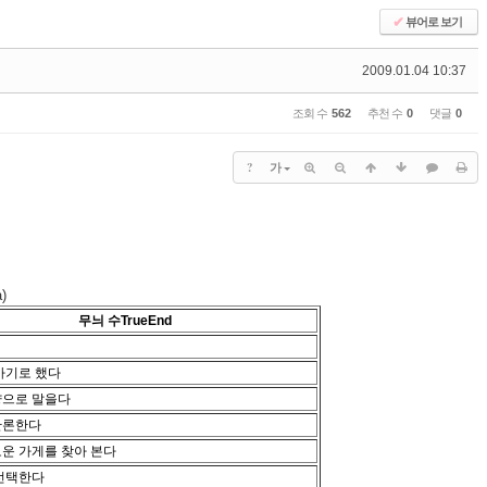
✔
뷰어로 보기
2009.01.04 10:37
조회 수
562
추천 수
0
댓글
0
?
가
)
무늬 수TrueEnd
가기로 했다
쨩으로 말을다
반론한다
운 가게를 찾아 본다
 선택한다