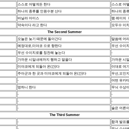
스스로 어떻게든 한다
스스로 어
하나의 종류를 인원수분 산다
하나의 종
바닐라 아이스
램 레이의
약속이다 라고 한다
모두수 이치
The Second Summer
오늘은 늦기 때문에 돌아간다
말씀에 어
예정대로,미야코 으로 향한다
우선 수이
우선 수이치로를 칭찬해 놓는다
-
가까운 시일내에까지 행하고 말을다
가까운 시
미야코에게 되돌아 온(간)다
이대로 여
주아군과 한 곳과 미야코에게 되돌아 온(간)다
우선,오인지
-
어떤 유카타
멍하니 한다
무늬 수상이
-
-
-
-
-
술은 어른이
The Third Summer
-
합격 발표를
-
무늬 수상