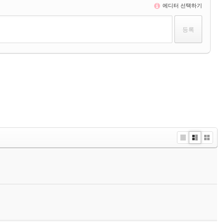
에디터 선택하기
Li
Zi
G
st
n
al
e
le
r
y