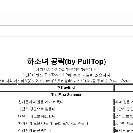
하소녀 공략(by PullTop)
세리사와 아키라희
/
유우키경
/
동무늬 수
※전3+1엔드.
PullTop의 HP
에 수정 파일이 있습니다.
(Aki Serizawa)
(Miyako Yuki)
(Ayami Azuma
세리사와 아키라희
/유우키경
/동 무늬 수
경TrueEnd
The First Summer
한가운데의 길을 가기로 했다
좌의 길을 
과감히 경쨩으로 말을다
과감히 경
여유의 태도로 대답한다
전력으로 
차마시기 오인지(든가) 듯한 모양이고 먹는다
상가에 새로
신경쇠약을 선택한다
블랙 잭을