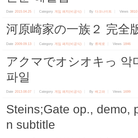
Date
2015.04.25
Category
게임 패치(비공식)
By
다크나이트
Views
3810
河原崎家の一族２ 完全版
Date
2009.09.13
Category
게임 패치(비공식)
By
류제로
Views
1846
アクマでオシオキっ 악마
파일
Date
2013.08.07
Category
게임 패치(비공식)
By
배고파
Views
1699
Steins;Gate op., demo, 
n subtitle