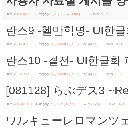
사용자 자료실 게시글 양식 (수
Date
2009.04.25
Category
[공지]
By
마이아크
Views
21555
란스9 -헬만혁명- UI한글화
Date
2014.04.30
Category
게임 패치(비공식)
By
홍미령
Views
10986
란스10 -결전- UI한글화 패치
Date
2018.02.27
Category
게임 패치(비공식)
By
홍미령
Views
5767
[081128] らぶデス3 ~Real
Date
2008.11.30
Category
게임 패치(비공식)
By
뭉개구름
Views
1498
ワルキューレロマンツェ R