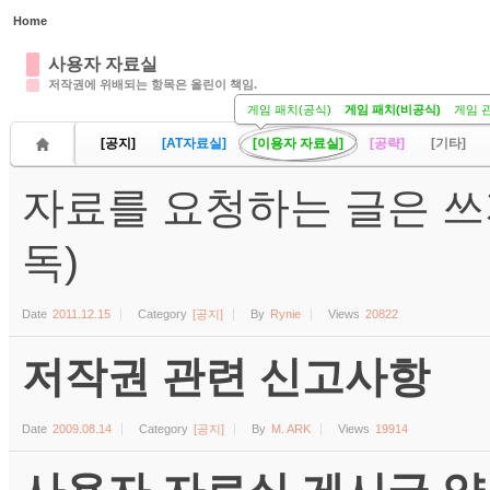
Home
Sketchbook5, 스케치북5
사용자 자료실
저작권에 위배되는 항목은 올린이 책임.
게임 패치(공식)
게임 패치(비공식)
게임 
[공지]
[AT자료실]
[이용자 자료실]
[공략]
[기타]
자료를 요청하는 글은 쓰
Sketchbook5, 스케치북5
독)
Date
2011.12.15
Category
[공지]
By
Rynie
Views
20822
저작권 관련 신고사항
Date
2009.08.14
Category
[공지]
By
M. ARK
Views
19914