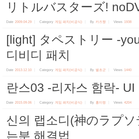
リトルバスターズ! noDVD
Date
2009.04.29
Category
게임 패치(비공식)
By
카즈쨩
Views
1938
[light] タペストリー -you wi
디비디 패치
Date
2013.12.10
Category
게임 패치(비공식)
By
별초군
Views
1440
란스03 -리자스 함락- U
Date
2015.09.06
Category
게임 패치(비공식)
By
홍미령
Views
4204
신의 랩소디(神のラプソデ
는분 해결법