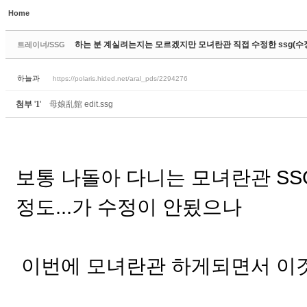
Home
Sketchbook5, 스케치북5
하는 분 계실려는지는 모르겠지만 모녀란관 직접 수정한 ssg(수
트레이너/SSG
하늘과
https://polaris.hided.net/aral_pds/2294276
첨부
'
1
'
母娘乱館 edit.ssg
Sketchbook5, 스케치북5
보통 나돌아 다니는 모녀란관 SS
정도...가 수정이 안됬으나
이번에 모녀란관 하게되면서 이