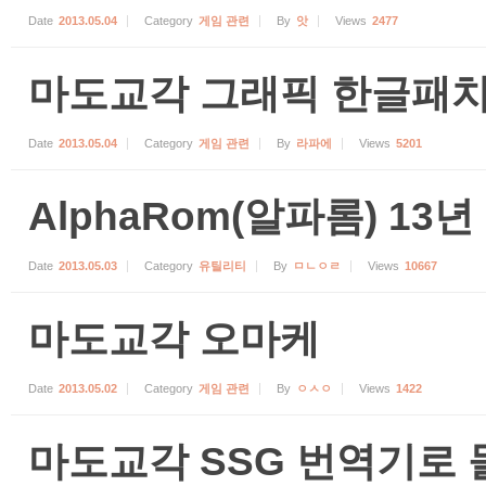
Date
2013.05.04
Category
게임 관련
By
앗
Views
2477
마도교각 그래픽 한글패
Date
2013.05.04
Category
게임 관련
By
라파에
Views
5201
AlphaRom(알파롬) 13년
Date
2013.05.03
Category
유틸리티
By
ㅁㄴㅇㄹ
Views
10667
마도교각 오마케
Date
2013.05.02
Category
게임 관련
By
ㅇㅅㅇ
Views
1422
마도교각 SSG 번역기로