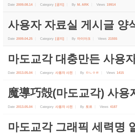
Date
2009.08.14
Category
[공지]
By
M. ARK
Views
19914
사용자 자료실 게시글 양식 (수
Date
2009.04.25
Category
[공지]
By
마이아크
Views
21555
마도교각 대충만든 사용자
Date
2013.05.04
Category
사용자 사전
By
ㅁㄴㅇㄹ
Views
1415
魔導巧殻(마도교각) 사용자 
Date
2013.05.04
Category
사용자 사전
By
토르
Views
4187
마도교각 그래픽 세력명 