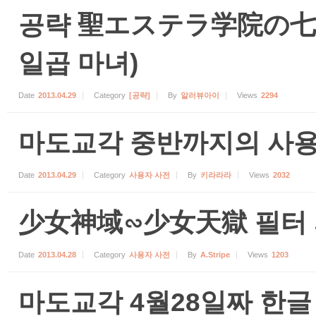
공략 聖エステラ学院の七
일곱 마녀)
Date
2013.04.29
Category
[공략]
By
알러뷰아이
Views
2294
마도교각 중반까지의 사
Date
2013.04.29
Category
사용자 사전
By
키라라라
Views
2032
少女神域∽少女天獄 필터
Date
2013.04.28
Category
사용자 사전
By
A.Stripe
Views
1203
마도교각 4월28일짜 한글 