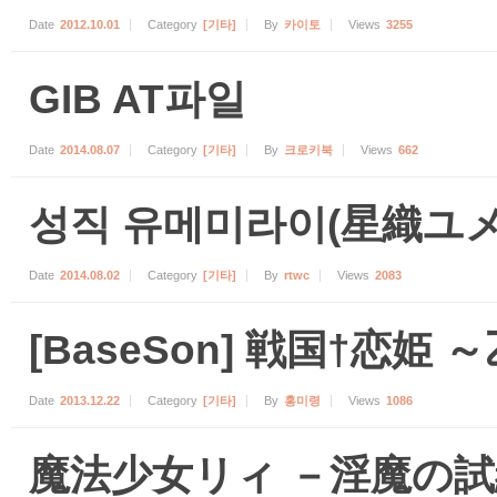
Date
2012.10.01
Category
[기타]
By
카이토
Views
3255
GIB AT파일
Date
2014.08.07
Category
[기타]
By
크로키북
Views
662
성직 유메미라이(星織ユメ
Date
2014.08.02
Category
[기타]
By
rtwc
Views
2083
[BaseSon] 戦国†恋
Date
2013.12.22
Category
[기타]
By
홍미령
Views
1086
魔法少女リィ －淫魔の試練