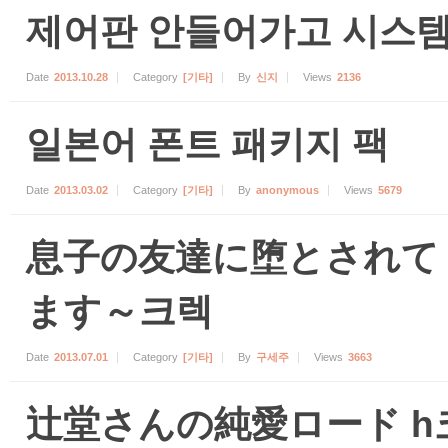
제어판 안들어가고 시스템
Date
2013.10.28
Category
[기타]
By
신지
Views
2136
일본어 폰트 패키지 팩
Date
2013.03.02
Category
[기타]
By
anonymous
Views
5679
息子の友達に堕とされて
ます～크렉
Date
2013.07.01
Category
[기타]
By
구세주
Views
3663
辻堂さんの純愛ロード h코