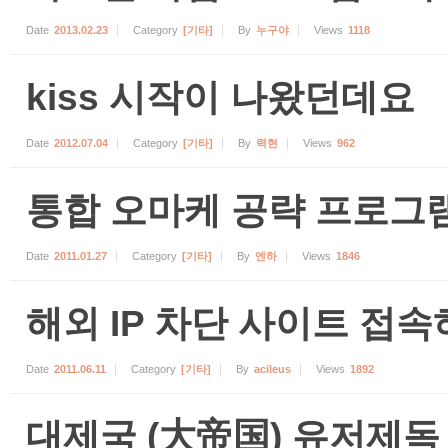
Date
2013.02.23
Category
[기타]
By
누구야
Views
1118
kiss 시작이 나왔던데요
Date
2012.07.04
Category
[기타]
By
력현
Views
962
통합 오마케 공략 프로그램
Date
2011.01.27
Category
[기타]
By
엔하
Views
1846
해외 IP 차단 사이트 접속
Date
2011.06.11
Category
[기타]
By
acileus
Views
1892
대제국 (大帝国) 유저제독