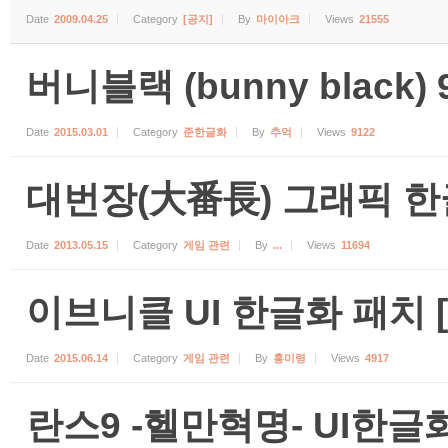
Date
2009.04.25
Category
[공지]
By
마이아크
Views
21555
버니블랙 (bunny black)
Date
2015.03.01
Category
준한글화
By
추억
Views
9122
대번장(大番長) 그래픽 한
Date
2013.05.15
Category
게임 관련
By
...
Views
11694
이브니클 UI 한글화 패치 [0
Date
2015.06.14
Category
게임 관련
By
홍미령
Views
4917
란스9 -헬만혁명- UI한글화