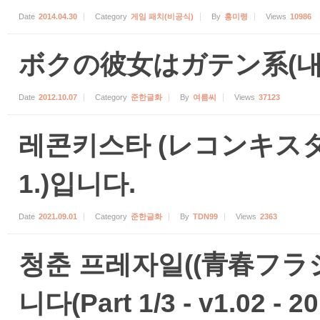
Date
2014.04.30
Category
게임 패치(비공식)
By
홍미령
Views
10986
ボクの彼女はガテン系(내 
Date
2012.10.07
Category
준한글화
By
여름씨
Views
37123
레콘키스타 (レコンキスタ) 
1.)입니다.
Date
2021.09.01
Category
준한글화
By
TDN99
Views
2363
청춘 프레자일((青春フラ
니다(Part 1/3 - v1.02 - 20.