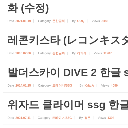
화 (수정)
Date
2021.01.19
Category
준한글화
By
COQ
Views
2485
레콘키스타 (レコンキスタ)
Date
2010.02.06
Category
준한글화
By
라파에
Views
11287
발더스카이 DIVE 2 한글 
Date
2014.01.25
Category
트레이너/SSG
By
KritzA
Views
4089
위자드 클라이머 ssg 한
Date
2021.07.11
Category
트레이너/SSG
By
검은
Views
1304