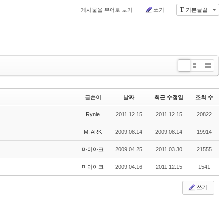
T
게시물을 뷰어로 보기
쓰기
기본글꼴
Li
Zi
G
st
n
al
e
le
글쓴이
날짜
최근 수정일
조회 수
r
y
Rynie
2011.12.15
2011.12.15
20822
M. ARK
2009.08.14
2009.08.14
19914
마이아크
2009.04.25
2011.03.30
21555
마이아크
2009.04.16
2011.12.15
1541
쓰기