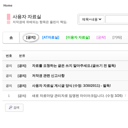
Home
Sketchbook5, 스케치북5
Sketchbook5, 스케치북5
사용자 자료실
저작권에 위배되는 항목은 올린이 책임.
[공지]
[AT자료실]
[이용자 자료실]
[공략]
[기타]
Sketchbook5, 스케치북5
Sketchbook5, 스케치북5
번호
분류
자료를 요청하는 글은 쓰지 말아주세요.(글쓰기 전 필독)
공지
[공지]
저작권 관련 신고사항
공지
[공지]
사용자 자료실 게시글 양식 (수정: 3/30/2011) - 필독!
공지
[공지]
새로 자료마당 관리자로 임명된 마이아크입니다. (수정 3/26)
1
[공지]
7
검색