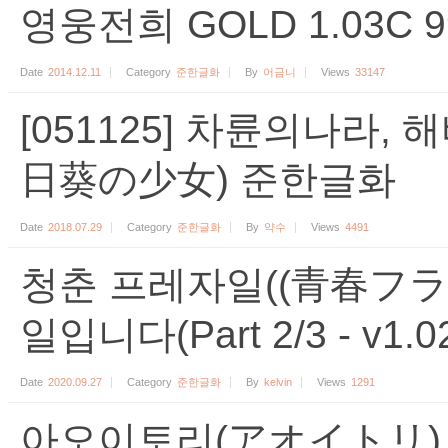
영웅전희 GOLD 1.03C
Date
2014.12.11
Category
준한글화
By
어금니
Views
33147
[051125] 차륜의나라,
日葵の少女) 준한글화
Date
2018.07.29
Category
준한글화
By
약수
Views
4491
청춘 프레자일((青春フラ
일입니다(Part 2/3 - v1.02 
Date
2020.09.27
Category
준한글화
By
kelvin
Views
1291
아오이토리(アオイトリ) 준