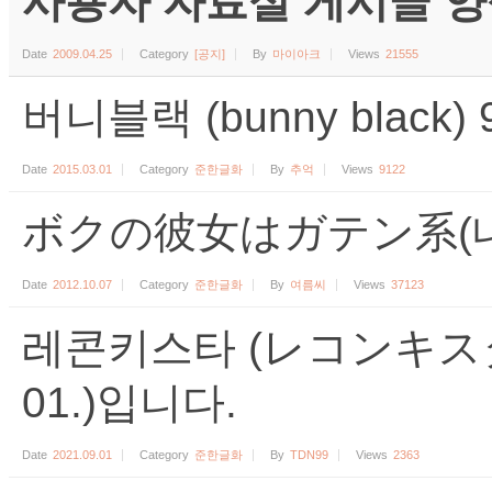
사용자 자료실 게시글 양식 (수
Date
2009.04.25
Category
[공지]
By
마이아크
Views
21555
버니블랙 (bunny black
Date
2015.03.01
Category
준한글화
By
추억
Views
9122
ボクの彼女はガテン系(내
Date
2012.10.07
Category
준한글화
By
여름씨
Views
37123
레콘키스타 (レコンキスタ)
01.)입니다.
Date
2021.09.01
Category
준한글화
By
TDN99
Views
2363