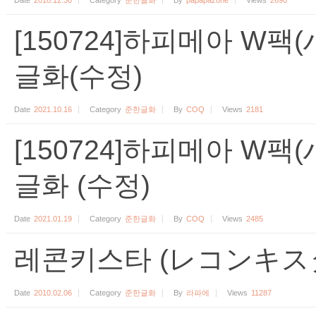
Date
2018.12.30
Category
준한글화
By
papapazone
Views
2690
[150724]하피메아 W팩
글화(수정)
Date
2021.10.16
Category
준한글화
By
COQ
Views
2181
[150724]하피메아 W
글화 (수정)
Date
2021.01.19
Category
준한글화
By
COQ
Views
2485
레콘키스타 (レコンキスタ
Date
2010.02.06
Category
준한글화
By
라파에
Views
11287