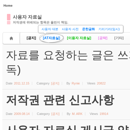
Home
Sketchbook5, 스케치북5
사용자 자료실
저작권에 위배되는 항목은 올린이 책임.
사용자 대본
사용자 사전
준한글화
기리기리(임시)
[공지]
[AT자료실]
[이용자 자료실]
[공략]
[기타]
자료를 요청하는 글은 쓰
Sketchbook5, 스케치북5
독)
Date
2011.12.15
Category
[공지]
By
Rynie
Views
20822
저작권 관련 신고사항
Date
2009.08.14
Category
[공지]
By
M. ARK
Views
19914