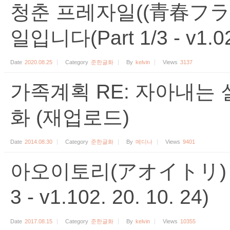
청춘 프레자일((青春フラ
일입니다(Part 1/3 - v1.02 
Date
2020.08.25
Category
준한글화
By
kelvin
Views
3137
가족계획 RE: 자아내는 
화 (재업로드)
Date
2014.08.30
Category
준한글화
By
메디나
Views
9401
아오이토리(アオイトリ) 준
3 - v1.102. 20. 10. 24)
Date
2017.08.15
Category
준한글화
By
kelvin
Views
10355