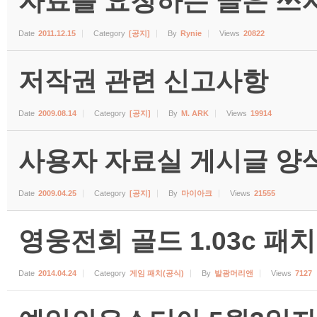
자료를 요청하는 글은 쓰지
Date
2011.12.15
Category
[공지]
By
Rynie
Views
20822
저작권 관련 신고사항
Date
2009.08.14
Category
[공지]
By
M. ARK
Views
19914
사용자 자료실 게시글 양식 (수
Date
2009.04.25
Category
[공지]
By
마이아크
Views
21555
영웅전희 골드 1.03c 패치
Date
2014.04.24
Category
게임 패치(공식)
By
발광머리앤
Views
7127