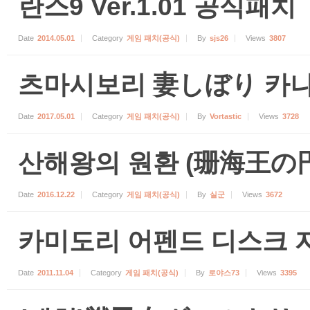
란스9 Ver.1.01 공식패치
Date
2014.05.01
Category
게임 패치(공식)
By
sjs26
Views
3807
츠마시보리 妻しぼり 카나
Date
2017.05.01
Category
게임 패치(공식)
By
Vortastic
Views
3728
산해왕의 원환 (珊海王の円
Date
2016.12.22
Category
게임 패치(공식)
By
실군
Views
3672
카미도리 어펜드 디스크 자료
Date
2011.11.04
Category
게임 패치(공식)
By
로야스73
Views
3395