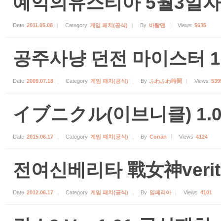
예익의유스티아 5월3일자
Date
2011.05.08
Category
게임 패치(공식)
By
바람맨
Views
5635
공주사냥 던전 마이스터 1.
Date
2009.07.18
Category
게임 패치(공식)
By
ふわふわ時間
Views
539
イブニクル(이브니클) 1.0
Date
2015.06.17
Category
게임 패치(공식)
By
Conan
Views
4124
전여신베리타 戰女神verita
Date
2012.06.17
Category
게임 패치(공식)
By
임페리아
Views
4101