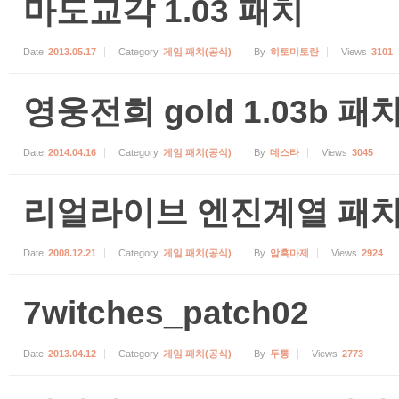
마도교각 1.03 패치
Date
2013.05.17
Category
게임 패치(공식)
By
히토미토란
Views
3101
영웅전희 gold 1.03b 패
Date
2014.04.16
Category
게임 패치(공식)
By
데스타
Views
3045
리얼라이브 엔진계열 패
Date
2008.12.21
Category
게임 패치(공식)
By
암흑마제
Views
2924
7witches_patch02
Date
2013.04.12
Category
게임 패치(공식)
By
두통
Views
2773