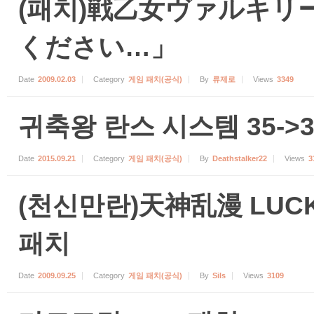
(패치)戦乙女ヴァルキリ
ください…」
Date
2009.02.03
Category
게임 패치(공식)
By
류제로
Views
3349
귀축왕 란스 시스템 35-
Date
2015.09.21
Category
게임 패치(공식)
By
Deathstalker22
Views
3
(천신만란)天神乱漫 LUCKY 
패치
Date
2009.09.25
Category
게임 패치(공식)
By
Sils
Views
3109