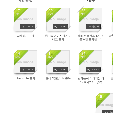
기 전 필독)
- 필독!
17
29
22
APR
MAY
MAR
No Image
No Image
No Image
549
472
3926
by acileus
by acileus
by 제르하
술래잡기 공략
恋ではなく 사랑은 아
리틀 버스터즈 EX - 한
凌
니고 공략
글파일 공략입니다
14
14
24
NOV
NOV
MAR
No Image
No Image
No Image
372
1169
677
by acileus
by acileus
by acileus
bitter smile 공략
연애 0킬로미터 공략
별하늘이 이어지는 다
리(호시카카) 공략
16
NOV
No Ima
614
by acile