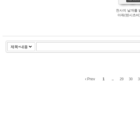
천사의 날개를 
아줘(텐시츠바)
Prev
1
...
29
30
3