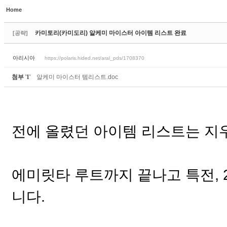
Home
Sketchbook5, 스케치북5
카미토리(카미도리) 알케미 마이스터 아이템 리스트 완료
[공략]
아리시아
https://polaris.hided.net/aral_pds/1708370
첨부
'
1
'
알케미 마이스터 템리스트.doc
Sketchbook5, 스케치북5
전에 올렸던 아이템 리스트는 지
에미릿타 루트까지 끝나고 특전,
니다.