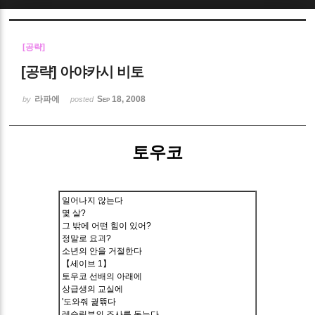
Sketchbook5, 스케치북5
[공략]
[공략] 아야카시 비토
라파에
Sep 18, 2008
by
posted
Sketchbook5, 스케치북5
토우코
일어나지 않는다
몇 살?
그 밖에 어떤 힘이 있어?
정말로 요괴?
소년의 안을 거절한다
【세이브 1】
토우코 선배의 아래에
상급생의 교실에
'도와줘 궕뜎다
레슬링부의 조사를 돕는다