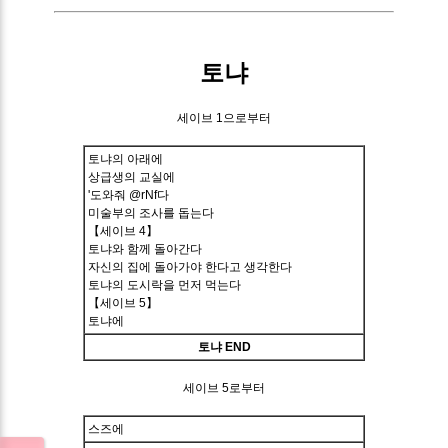
토냐
세이브 1으로부터
토냐의 아래에
상급생의 교실에
'도와줘 @rNf다
미술부의 조사를 돕는다
【세이브 4】
토냐와 함께 돌아간다
자신의 집에 돌아가야 한다고 생각한다
토냐의 도시락을 먼저 먹는다
【세이브 5】
토냐에
토냐 END
세이브 5로부터
스즈에