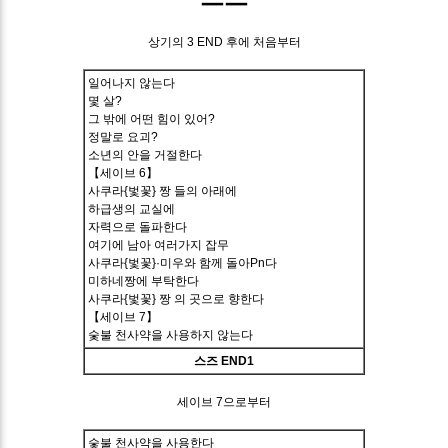
상기의 3 END 후에 처음부터
일어나지 않는다
몇 살?
그 밖에 어떤 힘이 있어?
정말로 요괴?
소년의 안을 거절한다
【세이브 6】
사쿠라{벛꽃} 짱 들의 아래에
하급생의 교실에
자력으로 돌파한다
여기에 남아 여러가지 잡무
사쿠라{벛꽃}·미우와 함께 돌아Pn다
미하네짱에 부탁한다
사쿠라{벛꽃} 짱 의 곳으로 향한다
【세이브 7】
숯불 천사약을 사용하지 않는다
스즈 END1
세이브 7으로부터
숯불 천사약을 사용한다