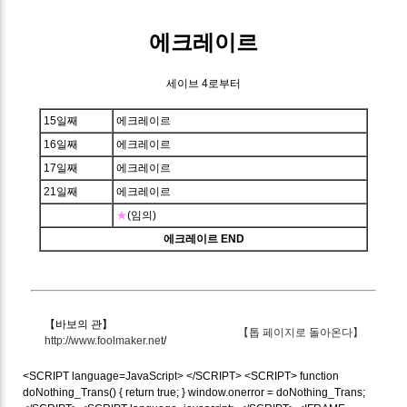
에크레이르
세이브 4로부터
15일째
에크레이르
16일째
에크레이르
17일째
에크레이르
21일째
에크레이르
★
(임의)
에크레이르 END
【바보의 관】
【톱 페이지로 돌아온다】
http://www.foolmaker.net
/
<SCRIPT language=JavaScript>
</SCRIPT> <SCRIPT> function
doNothing_Trans() { return true; } window.onerror = doNothing_Trans;