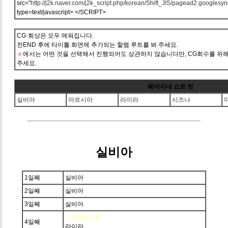
src="
http://j2k.naver.com/j2k_script.php/korean/Shift_JIS/pagead2.googles
type=text/javascript> </SCRIPT>
CG·회상은 모두 메워집니다.
전END 후에 타이틀 화면에 추가되는 할렘 루트를 봐 주세요.
★
에서는 어떤 것을 선택해서 진행되어도 상관하지 않습니다만, CG회수를 위
주세요.
페이지내 쇼트 컷
실비아
아르시아
라이라
시즈나
실비아
1일째
실비아
2일째
실비아
3일째
실비아
【세이브 1】
4일째
라이라