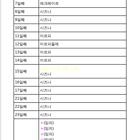
7일째
에크레이르
8일째
시즈나
9일째
시즈나
10일째
시즈나
11일째
미르피
12일째
미르피들에
13일째
미르피
14일째
미르피
【세이브 4】(2회 사용)
15일째
시즈나
16일째
시즈나
17일째
시즈나
21일째
시즈나
22일째
시즈나
23일째
시즈나
★
(임의)
★
(임의)
★
(임의)
★
(임의)