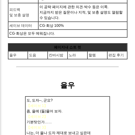
이 공략 페이지에 관한 의견·박수 등은 이쪽.
피드백
지금까지 받은 질문이나 지적, 및 보충 설명도 열람할
및 보충 설명
수 있습니다.
세이브 데이터
CG·회상 100%
CG·회상은 모두 메워집니다.
페이지내 쇼트 컷
을우
도음
칸바시밤
노라
할렘
편집 후기
을우
도, 도자--, 군요?
【세이브 1】
좀, 을에 (들)물어 보자.
【세이브 2】
기분탓인가……
【세이브 3】
나는, 더 을나 도자 제대로 보내고 싶은데