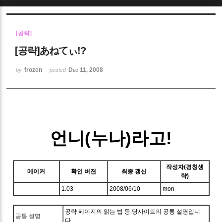
Sketchbook5, 스케치북5
[공략]
[공략]あねてぃ!?
frozen
Dec 11, 2008
by
posted
Sketchbook5, 스케치북5
언니(누나)라고!
작성자(경칭생
메이커
확인 버젼
최종 갱신
략)
1.03
2008/06/10
mon
공략 페이지의 읽는 법 등.당사이트의 공통 설명입니
공통 설명
다.