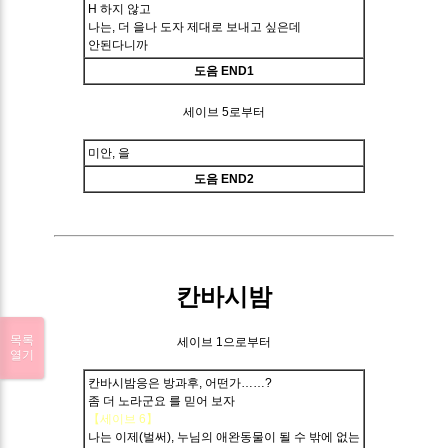
H 하지 않고
나는, 더 을나 도자 제대로 보내고 싶은데
안된다니까
도음 END1
세이브 5로부터
미안, 을
도음 END2
칸바시밤
목록
세이브 1으로부터
열기
칸바시밤응은 방과후, 어떤가……?
좀 더 노라군요 를 믿어 보자
【세이브 6】
나는 이제(벌써), 누님의 애완동물이 될 수 밖에 없는