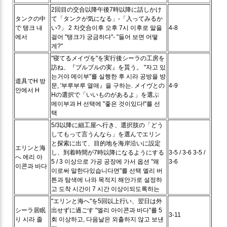
2回目の交合以降午後7時以降に話しかけ
タンクの中
て「タンクが気になる」-「入ってみるか
で
탱크 내
い?」
2 차交合이후 오후 7시 이후로 말을
4-8
에서
걸어 "탱크가 궁금하다"- "들어 보면 어떻
게?"
"寝てるメイヴを"を実行後シーラの工房を
訪ね、『ブルブルの実』を貰う。
"자고 있
는거야 메이부"를 실행한 후 시라 공방을 방
道具でH
방
문, '부루부루 열매』을 구하는.
メイヴとの
4-9
안에서 H
Hの選択で「いいものがあるよ」を選ぶ
메이부과 H 선택에 "좋은 것이있다!"를 선
택
5/3以降に細工屋へ行き、選択肢の「どう
してもって言うんなら」を選んでエリン
と探索に出て、目的地を海岸沿いに設定
エリンと海
し、到着時間が7時以降になるようにする
3-5 / 3-6
3-5 /
へ
에리 아
5 / 3 이상으로 가공 공장에 가서 옵션 "왜
3-6
이콘과 바다
이로써 말한다있습니다면"를 선택 엘리 버
튼과 탐색에 나와 목적지 해안가로 설정하
고 도착 시간이 7 시간 이상이되도록하는
"エリンと海へ"を5回以上行い、翌日は外
シーラ居眠
出せずに過ごす
"엘리 아이콘과 바다"를 5
3-11
り
시라 졸
회 이상하고, 다음날은 외출하지 않고 보낸