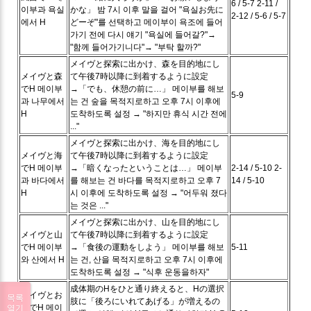
6 / 5-7
2-11 /
이부과 욕실
かな」
밤 7시 이후 말을 걸어 "욕실お先に
2-12 / 5-6 / 5-7
에서 H
どーぞ"를 선택하고 메이부이 욕조에 들어
가기 전에 다시 얘기 "욕실에 들어갈?"→
"함께 들어가기니다"→ "부탁 할까?"
メイヴと探索に出かけ、森を目的地にし
メイヴと森
て午後7時以降に到着するように設定
でH
메이부
→「でも、休憩の前に…」
메이부를 해보
5-9
과 나무에서
는 건 숲을 목적지로하고 오후 7시 이후에
H
도착하도록 설정 → "하지만 휴식 시간 전에
..."
メイヴと探索に出かけ、海を目的地にし
メイヴと海
て午後7時以降に到着するように設定
でH
메이부
→「暗くなったということは…」
메이부
2-14 / 5-10
2-
과 바다에서
를 해보는 건 바다를 목적지로하고 오후 7
14 / 5-10
H
시 이후에 도착하도록 설정 → "어두워 졌다
는 것은 ..."
メイヴと探索に出かけ、山を目的地にし
メイヴと山
て午後7時以降に到着するように設定
でH
메이부
→「食後の運動をしよう」
메이부를 해보
5-11
와 산에서 H
는 건, 산을 목적지로하고 오후 7시 이후에
도착하도록 설정 → "식후 운동을하자"
成体期のHをひと通り終えると、Hの選択
メイヴとお
목록
肢に「後ろにいれてあげる」が増えるの
尻でH
메이
열기