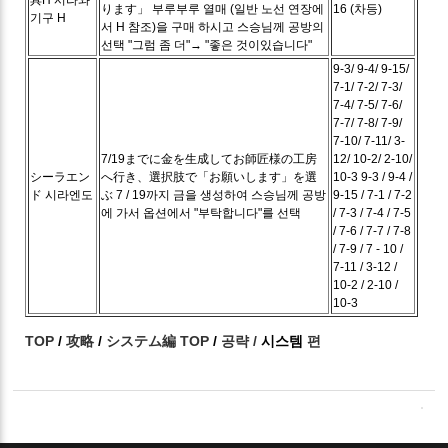
具H
시라와
ります」
부루부루 열매 (일반 노선 연장에
16 (차등)
기구 H
서 H 참조)을 구매 하시고 스승님께 공방의
선택 "그럼 좀 더"→ "좋은 것이있습니다"
9-3/ 9-4/ 9-15/
7-1/ 7-2/ 7-3/
7-4/ 7-5/ 7-6/
7-7/ 7-8/ 7-9/
7-10/ 7-11/ 3-
7/19までに金を生成してお師匠様の工房
12/ 10-2/ 2-10/
シーラエン
へ行き、選択肢で「お願いします」を選
10-3
9-3 / 9-4 /
ド
시라엔도
ぶ
7 / 19까지 금을 생성하여 스승님께 공방
9-15 / 7-1 / 7-2
에 가서 옵션에서 "부탁합니다"를 선택
/ 7-3 / 7-4 / 7-5
/ 7-6 / 7-7 / 7-8
/ 7-9 / 7 - 10 /
7-11 / 3-12 /
10-2 / 2-10 /
10-3
TOP
/
攻略
/
システム編
TOP
/
공략
/
시스템
편