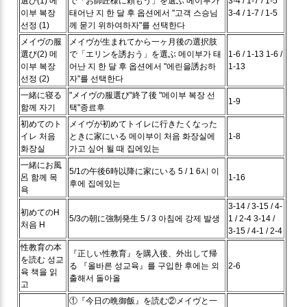
選び(1)
메
で「お師匠様に頼もう」を選ぶ
메이부가
3-4 / 1-7 / 1-5
이부 복장
태어난 지 한 달 후 옵션에서 "고객 스승님
3-4 / 1-7 / 1-5
선정 (1)
께 묻기 위하여하자"를 선택한다
メイヴの服
メイヴが生まれてから一ヶ月後の選択肢
選び(2)
메
で「エリンを誘おう」を選ぶ
메이부가 태
1-6 / 1-13
1-6 /
이부 복장
어난 지 한 달 후 옵션에서 "에린을誘お하
1-13
선정 (2)
자"를 선택한다
一緒に寝る
"メイヴの服選び"終了後
"메이부 복장 선
1-9
함께 자기
택"종료후
初めてのト
メイヴが初めてトイレに行きたくなった
イレ
처음
ときに家にいる
메이부이 처음 화장실에
1-8
화장실
가고 싶어 될 때 집에있는
一緒にお風
5/1の午後6時以降に家にいる
5 / 1 6시 이
呂
함께 목
1-16
후에 집에있는
욕
3-14 / 3-15 / 4-
初めてのH
5/3の朝に強制発生
5 / 3 아침에 강제 발생
1 / 2-4
3-14 /
처음 H
3-15 / 4-1 / 2-4
性教育の本
『正しい性教育』を購入後、外出して帰
を読む
성교
る
『올바른 성교육』를 구입한 후에는 외
2-6
육 책을 읽
출해서 돌아올
고
①『今日の晩御飯』を読む②メイヴと一