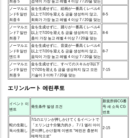
최종 5
검색이 가장 높고 레벨 4 이상 7 / 20을 맞는
ノーマルエ
金を生成せずに、絵画が一番高くレベル4
ンド6
일반
以上で7/20を迎える
금을 생성하지 않고,
8-5
최종 6
회화가 가장 높고 레벨 4 이상 7 / 20을 맞는
ノーマルエ
金を生成せずに、踊りが一番高くレベル4
ンド7
일반
以上で7/20を迎える
금을 생성하지 않고,
8-6
최종 7
춤이 가장 높고 레벨 4 이상 7 / 20을 맞는
ノーマルエ
金を生成せずに、音楽が一番高くレベル4
ンド8
일반
以上で7/20を迎える
금을 생성하지 않고,
8-7
엔드 8
음악이 가장 높고 레벨 4 이상 7 / 20을 맞는
ノーマルエ
金を生成せずに、すべてのスキルが3以下
ンド9
일반
で7/20を迎える
금을 생성하지 않고 모든
7-15
최종 9
기술이 3 이하 7 / 20을 맞는
エリンルート
에린루토
新規所得CG番
イベント
이
発生条件
발생 조건
号
새 소득 CG
벤트
번호
7/1のエリンが押しかけてくるイベントで
蛇の生殺し
「エリンは十分魅力的さ」
7 / 1 엘리 아이
2-15
독사生殺し
콘이押しかけ함께 이벤트 "에린은 충분히
매력적으로"