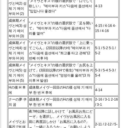
"メイヴとキス"の後の選択肢で「口でして
ヴとH(2)
성
欲しい」
"메이부과 키스"다음에 옵션에서
4-13
체 기 메이
"입입니다 좋겠다"
부와 H (2)
成体期メイ
"メイヴとキス"の後の選択肢で「足を開い
ヴとH(3)
성
4-15 / 4-16
4-
て」
"메이부과 키스"다음에 옵션에서 "다
체 기 메이
15 / 4-16
리를 열어"
부와 H (3)
成体期メイ
"メイヴとキス"の後の選択肢で「上に乗っ
ヴとH(4)
성
てごらん」(2回目以降のH)
"메이부과 키
5-1 / 5-2
5-1 /
체 기 메이
스"다음에 옵션에서 "최고를 타고 관해"(2
5-2
부와 H (4)
번째 이후 H)
成体期メイ
"メイヴとキス"の後の選択肢で「お尻を上
ヴとH(5)
성
げて」(3回目以降のHで発生)
"메이부과 키
5-3 / 5-4
5-3 /
체 기 메이
스"다음에 옵션에서 "엉덩이를 올려"(3 차
5-4
부와 H (5)
이후 H 발생)
Hの後
H 후
成体期メイヴ一回目のHの後
성체 기 메이
4-14
에
부 한 번 H 후에
クーの夢
쿠
成体期メイヴ一回目のHの後
성체 기 메이
2-16 / 3-1
2-16
의 꿈
부 한 번 H 후에
/ 3-1
夜7時以降に話しかけて「お風呂お先にど
ーぞ」を選択し、メイヴがお風呂に入る
メイヴとお
前に再度話しかけ「お風呂に入るの?」
2-11 / 2-12 / 5-
風呂でH
메
→「一緒に入ろうか」→「お願いしよう