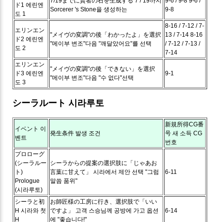
7/19までに賢者の石を生成する
7 / 19까지
9-6 / 9-8
9-6 /
ド1
에린엔
Sorcerer 's Stone을 생성하는
9-8
도 1
8-16 / 7-12 / 7-
エリンエン
"メイヴの変調"の後「わかったよ」を選択
13 / 7-14
8-16
ド2
에린엔
"메이부 변조"다음 "깨달았어요"를 선택
/ 7-12 / 7-13 /
도 2
7-14
エリンエン
"メイヴの変調"の後「できない」を選択
ド3
에린엔
9-1
"메이부 변조"다음 "수 없다"선택
도 3
シーラルート
시라루토
新規所得CG番
イベント
이
発生条件
발생 조건
号
새 소득 CG
벤트
번호
プロローグ
(シーラルー
シーラからの提案の選択肢に「じゃあお
ト)
言葉に甘えて」
시라에서 제안 선택 "그럼
6-11
Prologue
말씀 품위"
(시라루토)
シーラと初
お師匠様の工房に行き、選択肢で「いい
H
시라와 첫
ですよ」
고객 스승님께 공방에 가고 옵션
6-14
H
에 "좋습니다!"