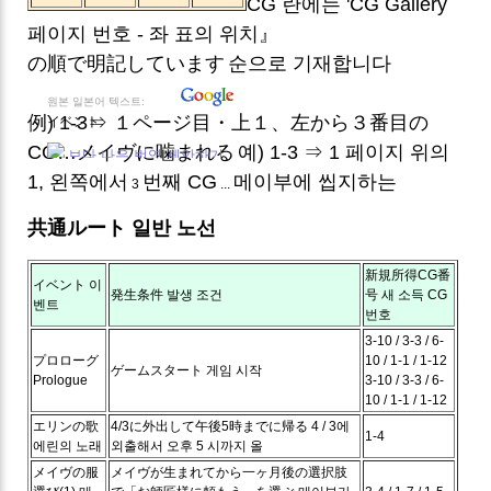
CG 란에는 'CG Gallery
페이지 번호 - 좌 표의 위치』
の順で明記しています
순으로 기재합니다
원본 일본어 텍스트:
例) 1-3⇒ １ページ目・上１、左から３番目の
イベント
CG…メイヴに噛まれる
예) 1-3 ⇒ 1 페이지 위의
보다 나은 번역 제안하기
1, 왼쪽에서
번째 CG
메이부에 씹지하는
3
...
共通ルート
일반 노선
新規所得CG番
イベント
이
発生条件
발생 조건
号
새 소득 CG
벤트
번호
3-10 / 3-3 / 6-
プロローグ
10 / 1-1 / 1-12
ゲームスタート
게임 시작
Prologue
3-10 / 3-3 / 6-
10 / 1-1 / 1-12
エリンの歌
4/3に外出して午後5時までに帰る
4 / 3에
1-4
에린의 노래
외출해서 오후 5 시까지 올
メイヴの服
メイヴが生まれてから一ヶ月後の選択肢