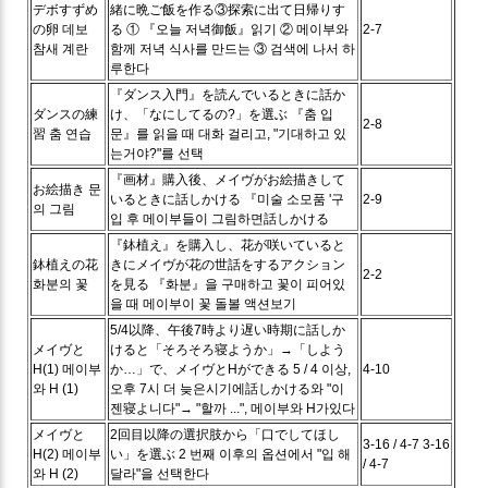
デボすずめ
緒に晩ご飯を作る③探索に出て日帰りす
の卵
데보
る
① 『오늘 저녁御飯』읽기 ② 메이부와
2-7
참새 계란
함께 저녁 식사를 만드는 ③ 검색에 나서 하
루한다
『ダンス入門』を読んでいるときに話か
ダンスの練
け、「なにしてるの?」を選ぶ
『춤 입
2-8
習
춤 연습
문』를 읽을 때 대화 걸리고, "기대하고 있
는거야?"를 선택
『画材』購入後、メイヴがお絵描きして
お絵描き
문
いるときに話しかける
『미술 소모품 '구
2-9
의 그림
입 후 메이부들이 그림하면話しかける
『鉢植え』を購入し、花が咲いていると
鉢植えの花
きにメイヴが花の世話をするアクション
2-2
화분의 꽃
を見る
『화분』을 구매하고 꽃이 피어있
을 때 메이부이 꽃 돌볼 액션보기
5/4以降、午後7時より遅い時期に話しか
メイヴと
けると「そろそろ寝ようか」→「しよう
H(1)
메이부
か…」で、メイヴとHができる
5 / 4 이상,
4-10
와 H (1)
오후 7시 더 늦은시기에話しかける와 "이
젠寝よ니다"→ "할까 ...", 메이부와 H가있다
メイヴと
2回目以降の選択肢から「口でしてほし
3-16 / 4-7
3-16
H(2)
메이부
い」を選ぶ
2 번째 이후의 옵션에서 "입 해
/ 4-7
와 H (2)
달라"을 선택한다