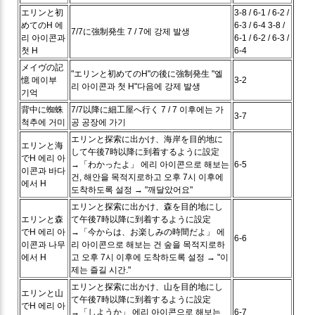
エリンと初
3-8 / 6-1 / 6-2 /
めてのH
에
6-3 / 6-4
3-8 /
7/7に強制発生
7 / 7에 강제 발생
리 아이콘과
6-1 / 6-2 / 6-3 /
첫 H
6-4
メイヴの記
"エリンと初めてのH"の後に強制発生
"엘
憶
메이부
3-2
리 아이콘과 첫 H"다음에 강제 발생
기억
背中に蜘蛛
7/7以降に細工屋へ行く
7 / 7 이후에는 가
3-7
척추에 거미
공 공장에 가기
エリンと探索に出かけ、海岸を目的地に
エリンと海
して午後7時以降に到着するように設定
でH
에리 아
→「わかったよ」
에리 아이콘으로 해보는
6-5
이콘과 바다
건, 해안을 목적지로하고 오후 7시 이후에
에서 H
도착하도록 설정 → "깨달았어요"
エリンと探索に出かけ、森を目的地にし
エリンと森
て午後7時以降に到着するように設定
でH
에리 아
→「今からは、お楽しみの時間だよ」
에
6-6
이콘과 나무
리 아이콘으로 해보는 건 숲을 목적지로하
에서 H
고 오후 7시 이후에 도착하도록 설정 → "이
제는 즐길 시간."
エリンと探索に出かけ、山を目的地にし
エリンと山
て午後7時以降に到着するように設定
でH
에리 아
→「しようか」
에리 아이콘으로 해보는
6-7