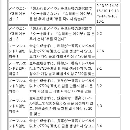
9-13 / 9-14 / 9-
メイヴエン
『襲われるメイヴ』を見た後の選択肢で
16 / 10-1
9-13
ド2
메이부
「クーを殺さない」
『습격하는 메이부』
/ 9-14 / 9-16 /
엔도 2
을 본 후에 선택 "쿠를 죽이지 않는다"
10-1
メイヴエン
『襲われるメイヴ』を見た後の選択肢で
ド3
메이부
「クーを殺す」
『습격하는 메이부』을 본
9-2
엔도 3
후에 선택 "쿠를 죽인다"
ノーマルエ
金を生成せずに、料理が一番高くレベル4
ンド1
일반
以上で7/20を迎える
금을 생성하지 않고,
7-16
최종 1
요리가 가장 높고 레벨 4 이상 7 / 20을 맞는
ノーマルエ
金を生成せずに、掃除が一番高くレベル4
ンド2
일반
以上で7/20を迎える
금을 생성하지 않고,
8-1
최종 2
청소가 가장 높고 레벨 4 이상 7 / 20을 맞는
ノーマルエ
金を生成せずに、文学が一番高くレベル4
ンド3
일반
以上で7/20を迎える
김를 만들지 않고, 문
8-2
최종 3
학이 가장 높고 레벨 4 이상 7 / 20을 맞는
金を生成せずに、錬金術が一番高くレベ
ノーマルエ
ル4以上で7/20を迎える
금을 생성하지 않
ンド4
일반
8-3
고, 연금술이 가장 높고 레벨 4 이상 7 / 20
최종 4
을 맞는
ノーマルエ
金を生成せずに、探索が一番高くレベル4
ンド5
일반
以上で7/20を迎える
금을 생성하지 않고도
8-4