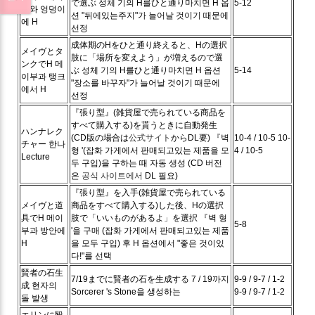
で選ぶ
성체 기의 H를ひと通り마치면 H 옵
5-12
부와 엉덩이
션 "뒤에있는주지"가 늘어날 것이기 때문에
에 H
선정
成体期のHをひと通り終えると、Hの選択
メイヴとタ
肢に「場所を変えよう」が増えるので選
ンクでH
메
ぶ
성체 기의 H를ひと通り마치면 H 옵션
5-14
이부과 탱크
"장소를 바꾸자"가 늘어날 것이기 때문에
에서 H
선정
『張り型』(雑貨屋で売られている商品を
すべて購入する)を貰うときに自動発生
ハンナレク
(CD版の場合は
公式サイト
からDL要)
『벽
10-4 / 10-5
10-
チャー
한나
형 '(잡화 가게에서 판매되고있는 제품을 모
4 / 10-5
Lecture
두 구입)을 구하는 때 자동 생성 (CD 버전
은
공식 사이트에서
DL 필요)
『張り型』を入手(雑貨屋で売られている
メイヴと道
商品をすべて購入する)した後、Hの選択
具でH
메이
肢で「いいものがあるよ」を選択
『벽 형
5-8
부과 방안에
'을 구매 (잡화 가게에서 판매되고있는 제품
H
을 모두 구입) 후 H 옵션에서 "좋은 것이있
다!"를 선택
賢者の石生
7/19までに賢者の石を生成する
7 / 19까지
9-9 / 9-7 / 1-2
成
현자의
Sorcerer 's Stone을 생성하는
9-9 / 9-7 / 1-2
돌 발생
エリンに殴