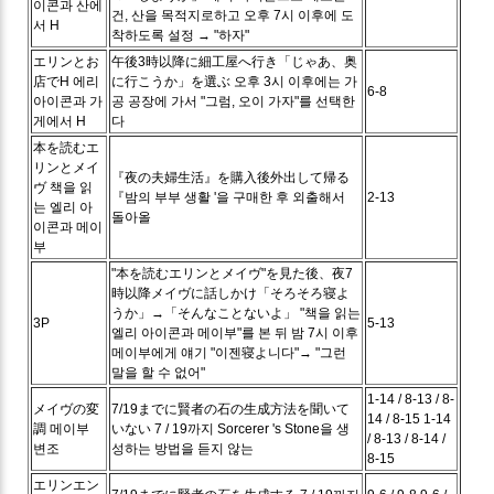
이콘과 산에
건, 산을 목적지로하고 오후 7시 이후에 도
서 H
착하도록 설정 → "하자"
エリンとお
午後3時以降に細工屋へ行き「じゃあ、奥
店でH
에리
に行こうか」を選ぶ
오후 3시 이후에는 가
6-8
아이콘과 가
공 공장에 가서 "그럼, 오이 가자"를 선택한
게에서 H
다
本を読むエ
リンとメイ
『夜の夫婦生活』を購入後外出して帰る
ヴ
책을 읽
『밤의 부부 생활 '을 구매한 후 외출해서
2-13
는 엘리 아
돌아올
이콘과 메이
부
"本を読むエリンとメイヴ"を見た後、夜7
時以降メイヴに話しかけ「そろそろ寝よ
うか」→「そんなことないよ」
"책을 읽는
3P
5-13
엘리 아이콘과 메이부"를 본 뒤 밤 7시 이후
메이부에게 얘기 "이젠寝よ니다"→ "그런
말을 할 수 없어"
1-14 / 8-13 / 8-
メイヴの変
7/19までに賢者の石の生成方法を聞いて
14 / 8-15
1-14
調
메이부
いない
7 / 19까지 Sorcerer 's Stone을 생
/ 8-13 / 8-14 /
변조
성하는 방법을 듣지 않는
8-15
エリンエン