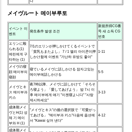
다
メイヴルート
메이부루토
新規所得CG番
イベント
이
発生条件
발생 조건
号
새 소득 CG
벤트
번호
エリンに殴
7/1のエリンが押しかけてくるイベントで
られる(1)
「貧乳もまたよし」
7 / 1 엘리 아이콘이押
1-11
에린에게 구
しかけ함께 이벤트 "가난하 유방도 좋아"
타하는 (1)
メイヴの寝
寝ているメイヴに話しかける
잠자고있는
顔
메이부의
5-5
메이부에話しかける
寝顔
夜7時以降、メイヴに話しかけて「そろそ
メイヴとキ
ろ寝よう」「愛してあげよう」
밤 7시 이
ス
메이부과
3-13
후 메이부에게 얘기 "이젠寝よ니다" "사랑
키스
제시하세요"
成体期メイ
"メイヴとキス"の後の選択肢で「可愛がっ
ヴとH(1)
성
てあげる」
"메이부과 키스"다음에 옵션에
4-12
체 기 메이
서 "Kawai 싶어 낸다"
부와 H (1)
成体期メイ