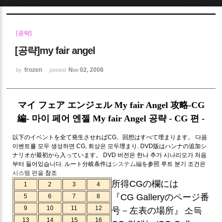
Sketchbook5, 스케치북5
[공략]
[공략]my fair angel
frozen
Nov 02, 2008
by
posted
Sketchbook5, 스케치북5
マイ フェア エンジェル My fair Angel 攻略-CG
編-
마이 페어 엔젤 My fair Angel 공략 - CG 편 -
以下のイベントを全て発生させればCG、回想はすべて埋まります。
다음
이벤트를 모두 생성하면 CG, 회상은 모두埋まり.
DVD版はハンナの追加シ
ナリオが最初から入っています。
DVD 버전은 한나 추가 시나리오가 처음
부터 들어있습니다.
ルート分岐条件は
システム編
を参照
루트 분기 조건은
시스템 편을
참조
所得CGの欄には
1
2
3
4
『CG Galleryのページ番
5
6
7
8
9
10
11
12
号－左表の場所』
소득
13
14
15
16