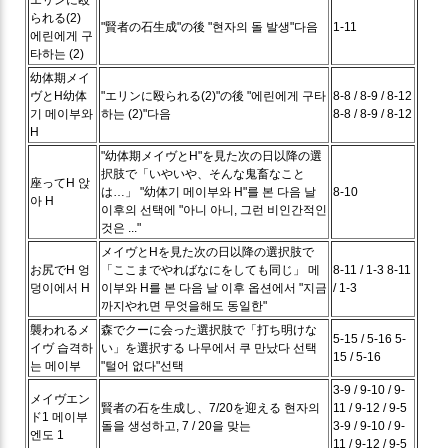
られる(2)
"賢者の石生成"の後
"현자의 돌 발생"다음
1-11
에린에게 구
타하는 (2)
幼体期メイ
ヴとH
幼体
"エリンに殴られる(2)"の後
"에린에게 구타
8-8 / 8-9 / 8-12
기 메이부와
하는 (2)"다음
8-8 / 8-9 / 8-12
H
"幼体期メイヴとH"を見た次の日以降の選
択肢で「いやいや、そんな鬼畜なこと
座ってH
앉
は…」
"幼体기 메이부와 H"를 본 다음 날
8-10
아 H
이후의 선택에 "아니 아니, 그런 비인간적인
것은 ..."
メイヴとHを見た次の日以降の選択肢で
お尻でH
엉
「ここまでやればなにをしても同じ」
메
8-11 / 1-3
8-11
덩이에서 H
이부와 H를 본 다음 날 이후 옵션에서 "지금
/ 1-3
까지やれ면 무엇을해도 동일한"
襲われるメ
森でクーに会った選択肢で「打ち明けな
5-15 / 5-16
5-
イヴ
습격하
い」を選択する
나무에서 쿠 만났다 선택
15 / 5-16
는 메이부
"털어 없다"선택
3-9 / 9-10 / 9-
メイヴエン
賢者の石を生成し、7/20を迎える
현자의
11 / 9-12 / 9-5
ド1
메이부
돌을 생성하고, 7 / 20을 맞는
3-9 / 9-10 / 9-
엔도 1
11 / 9-12 / 9-5