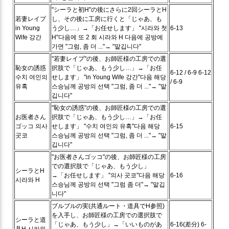
"シーラと初H"の後にさらに2回シーラとH
若妻レイプ
し、その後に工房に行くと「じゃあ、も
in Young
う少し…」→「お任せします」
"시라와 첫
6-13
Wife 강간
H"다음에 또 2 회 시라와 H 다음에 공방에
가면 "그럼, 좀 더 ..."→ "맡깁니다"
"若妻レイプ"の後、お師匠様の工房での選
恥女の誘惑
択肢で「じゃあ、もう少し…」→「お任
6-12 / 6-9
6-12
수치 여인의
せします」
"in Young Wife 강간"다음 해당
/ 6-9
유혹
스승님께 공방의 선택 "그럼, 좀 더 ..."→ "맡
깁니다"
"恥女の誘惑"の後、お師匠様の工房での選
お医者さん
択肢で「じゃあ、もう少し…」→「お任
ゴッコ
의사
せします」
"수치 여인의 유혹"다음 해당
6-15
곳코
스승님께 공방의 선택 "그럼, 좀 더 ..."→ "맡
깁니다"
"お医者さんゴッコ"の後、お師匠様の工房
での選択肢で「じゃあ、もう少し」
シーラとH
→「お任せします」
"의사 곳코"다음 해당
6-16
시라와 H
스승님께 공방의 선택 "그럼 좀 더"→ "맡깁
니다"
ブルブルの実(共通ルート・道具でH参照)
を入手し、お師匠様の工房での選択肢で
シーラと道
「じゃあ、もう少し」→「いいものがあ
6-16(差分)
6-