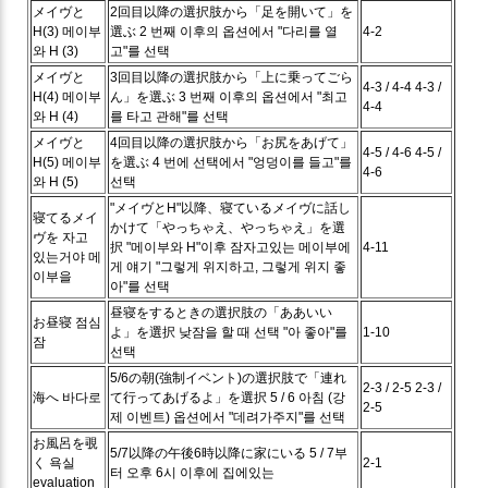
メイヴと
2回目以降の選択肢から「足を開いて」を
H(3)
메이부
選ぶ
2 번째 이후의 옵션에서 "다리를 열
4-2
와 H (3)
고"를 선택
メイヴと
3回目以降の選択肢から「上に乗ってごら
4-3 / 4-4
4-3 /
H(4)
메이부
ん」を選ぶ
3 번째 이후의 옵션에서 "최고
4-4
와 H (4)
를 타고 관해"를 선택
メイヴと
4回目以降の選択肢から「お尻をあげて」
4-5 / 4-6
4-5 /
H(5)
메이부
を選ぶ
4 번에 선택에서 "엉덩이를 들고"를
4-6
와 H (5)
선택
"メイヴとH"以降、寝ているメイヴに話し
寝てるメイ
かけて「やっちゃえ、やっちゃえ」を選
ヴを
자고
択
"메이부와 H"이후 잠자고있는 메이부에
4-11
있는거야 메
게 얘기 "그렇게 위지하고, 그렇게 위지 좋
이부을
아"를 선택
昼寝をするときの選択肢の「ああいい
お昼寝
점심
よ」を選択
낮잠을 할 때 선택 "아 좋아"를
1-10
잠
선택
5/6の朝(強制イベント)の選択肢で「連れ
2-3 / 2-5
2-3 /
海へ
바다로
て行ってあげるよ」を選択
5 / 6 아침 (강
2-5
제 이벤트) 옵션에서 "데려가주지"를 선택
お風呂を覗
5/7以降の午後6時以降に家にいる
5 / 7부
く
욕실
2-1
터 오후 6시 이후에 집에있는
evaluation