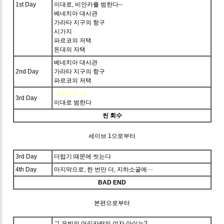
1st Day
이대로, 비안카를 범한다--
베네치아 대사관
가라타 지구의 항구
시가지
파르코의 저택
돈대의 자택
베네치아 대사관
2nd Day
가라타 지구의 항구
파르코의 저택
【세이브 1】
3rd Day
이대로 범한다
씬 회수
세이브 1으로부터
3rd Day
더럽기 때문에 씻는다
4th Day
마지막으로, 한 번만 더, 지하소굴에···
BAD END
본편으로부터
그 은빛의 머리카락의 여자 아이는?