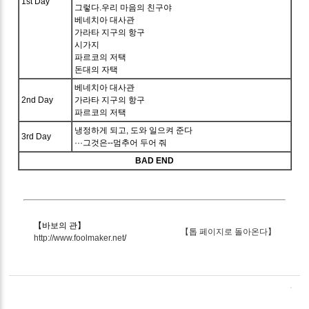
1st Day
그렇다.우리 마음의 친구야
베네치아 대사관
가라타 지구의 항구
시가지
파르코의 저택
돈대의 자택
베네치아 대사관
2nd Day
가라타 지구의 항구
파르코의 저택
냉정하게 되고, 도와 일으켜 준다
3rd Day
···그것은--멈추어 두어 줘
BAD END
【바보의 관】
【톱 페이지로 돌아온다】
http://www.foolmaker.net
/