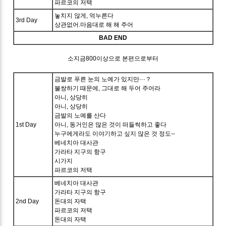
파르코의 저택
놓치지 않게, 억누른다
3rd Day
상관없어.마음대로 해 해 주어
BAD END
소지금800이상으로 본편으로부터
금발로 푸른 눈의 노예가 있지만···？
불쌍하기 때문에, 그대로 해 두어 주어라
아니, 상당히
아니, 상당히
금발의 노예를 산다
1st Day
아니, 동거인은 많은 것이 떠들썩하고 좋다
누구에게라도 이야기하고 싶지 않은 것 정도--
베네치아 대사관
가라타 지구의 항구
시가지
파르코의 저택
베네치아 대사관
가라타 지구의 항구
2nd Day
돈대의 자택
파르코의 저택
돈대의 자택