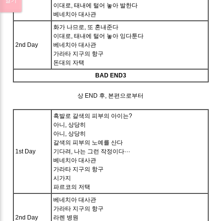
열기
이대로, 태내에 털어 놓아 발한다
베네치아 대사관
화가 나므로, 또 혼내준다
이대로, 태내에 털어 놓아 잉다툰다
2nd Day
베네치아 대사관
가라타 지구의 항구
돈대의 자택
BAD END3
상 END 후, 본편으로부터
흑발로 갈색의 피부의 아이는?
아니, 상당히
아니, 상당히
갈색의 피부의 노예를 산다
1st Day
기다려, 나는 그런 작정이다···
베네치아 대사관
가라타 지구의 항구
시가지
파르코의 저택
베네치아 대사관
가라타 지구의 항구
2nd Day
라렌 병원