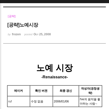
Sketchbook5, 스케치북5
[공략]
[공략]노예시장
frozen
Oct 25, 2008
by
posted
Sketchbook5, 스케치북5
노예 시장
-Renaissance-
작성자(경칭생
메이커
확인 버젼
최종 갱신
략)
I've의 음악을 좋
ruf
수정 없음
2006/01/06
아하는 사람∼