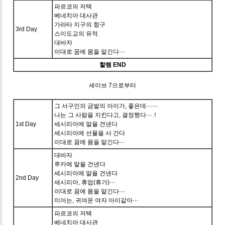
파르코의 저택
베네치아 대사관
가라타 지구의 항구
3rd Day
스이도교의 유적
대바자
이대로 꿈에 몸을 맡긴다···
할렘 END
세이브 7으로부터
그 서구인의 금발의 아이가, 좋은데······
나는 그 사람을 지킨다고, 결정했다···！
1st Day
세시리아에 말을 건넨다
세시리아에 선물을 사 간다
이대로 꿈에 몸을 맡긴다···
대바자
루카에 말을 건넨다
세시리아에 말을 건넨다
2nd Day
세시리아, 휴업(휴가)···
이대로 꿈에 몸을 맡긴다···
미아는, 귀여운 여자 아이같아···
파르코의 저택
베네치아 대사관