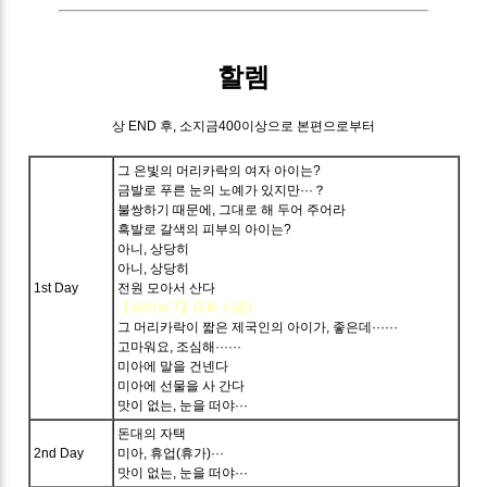
할렘
상 END 후, 소지금400이상으로 본편으로부터
그 은빛의 머리카락의 여자 아이는?
금발로 푸른 눈의 노예가 있지만···？
불쌍하기 때문에, 그대로 해 두어 주어라
흑발로 갈색의 피부의 아이는?
아니, 상당히
아니, 상당히
1st Day
전원 모아서 산다
【세이브 7】(3회 사용)
그 머리카락이 짧은 제국인의 아이가, 좋은데······
고마워요, 조심해······
미아에 말을 건넨다
미아에 선물을 사 간다
맛이 없는, 눈을 떠야···
돈대의 자택
2nd Day
미아, 휴업(휴가)···
맛이 없는, 눈을 떠야···