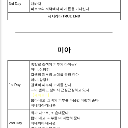
3rd Day
대바자
파르코의 저택에서 파이 톤을 기다린다
세시리아 TRUE END
미아
흑발로 갈색의 피부의 아이는?
아니, 상당히
갈색의 피부의 노예를 품평 한다
아니, 상당히
1st Day
갈색의 피부의 노예를 산다
···아.범하고 싶어서 근질근질하고 있다--
【세이브 3】
뽑아 내고, 그녀의 피부를 마음껏 더럽혀 준다
베네치아 대사관
화가 나므로, 또 혼내준다
뽑아 내고, 피부를 더 더럽혀 준다
2nd Day
베네치아 대사관