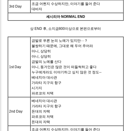
조금 어쩐지 수상하지만, 이야기를 들어 준다
3rd Day
대바자
세시리아 NORMAL END
상 END 후, 소지금800이상으로 본편으로부터
금발로 푸른 눈의 노예가 있지만···？
불쌍하기 때문에, 그대로 해 두어 주어라
아니, 상당히
아니, 상당히
금발의 노예를 산다
1st Day
아니, 동거인은 많은 것이 떠들썩하고 좋다
누구에게라도 이야기하고 싶지 않은 것 정도--
베네치아 대사관
가라타 지구의 항구
시가지
파르코의 저택
베네치아 대사관
가라타 지구의 항구
2nd Day
돈대의 자택
파르코의 저택
돈대의 자택
조금 어쩐지 수상하지만, 이야기를 들어 준다