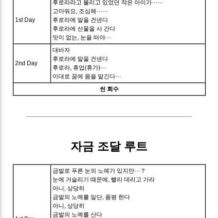
후로라라고 불리고 있었던 작은 아이가······
고마워요, 조심해······
1st Day
후로라에 말을 건넨다
후로라에 선물을 사 간다
맛이 없는, 눈을 떠야···
대바자
후로라에 말을 건넨다
2nd Day
후로라, 휴업(휴가)···
이대로 꿈에 몸을 맡긴다···
씬 회수
자금 조달 루트
금발로 푸른 눈의 노예가 있지만···？
눈에 거슬리기 때문에, 빨리 데리고 가라
아니, 상당히
금발의 노예를 일단, 품평 한다
아니, 상당히
금발의 노예를 산다