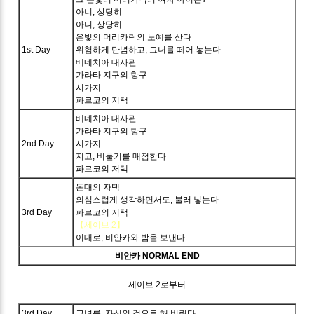
아니, 상당히
아니, 상당히
은빛의 머리카락의 노예를 산다
1st Day
위험하게 단념하고, 그녀를 떼어 놓는다
베네치아 대사관
가라타 지구의 항구
시가지
파르코의 저택
베네치아 대사관
가라타 지구의 항구
2nd Day
시가지
지고, 비둘기를 매점한다
파르코의 저택
돈대의 자택
의심스럽게 생각하면서도, 불러 넣는다
3rd Day
파르코의 저택
【세이브 2】
이대로, 비안카와 밤을 보낸다
비안카 NORMAL END
세이브 2로부터
3rd Day
그녀를, 자신의 것으로 해 버린다