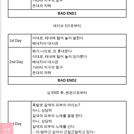
가라타 지구의 항구
돈대의 자택
BAD END1
세이브 3으로부터
이대로, 태내에 털어 놓아 발한다
1st Day
베네치아 대사관
화가 나므로, 또 혼내준다
이대로, 태내에 털어 놓아 잉다툰다
2nd Day
베네치아 대사관
가라타 지구의 항구
돈대의 자택
BAD END2
상 END 후, 본편으로부터
흑발로 갈색의 피부의 아이는?
아니, 상당히
갈색의 피부의 노예를 품평 한다
아니, 상당히
1st Day
갈색의 피부의 노예를 산다
목록
···아.범하고 싶어서 근질근질하고 있다--