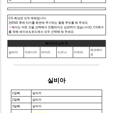
CG·회상은 모두 메워집니다.
전END 후에 타이틀 화면에 추가되는 할렘 루트를 봐 주세요.
★
에서는 어떤 것을 선택해서 진행되어도 상관하지 않습니다만, CG회수
를 위해 세이브＆로드에서 모두 선택해 둬 주세요.
페이지내 쇼트 컷
에크레이
실비아
아르시아
라이라
시즈나
미르피
르
실비아
1일째
실비아
2일째
실비아
3일째
실비아
【세이브 1】