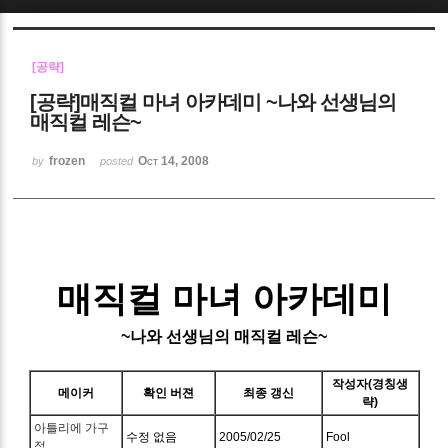
Sketchbook5, 스케치북5
[공략]
[공략]매직컬 마녀 아카데미 ~나와 선생님의
매직컬 레슨~
frozen
Oct 14, 2008
by
posted
Sketchbook5, 스케치북5
매직컬 마녀 아카데미
~나와 선생님의 매직컬 레슨~
작성자(경칭생
메이커
확인 버젼
최종 갱신
략)
아틀리에 가구
수정 없음
2005/02/25
Fool
점