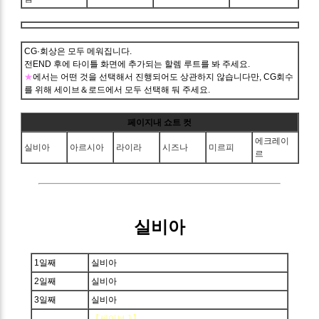
CG·회상은 모두 메워집니다.
전END 후에 타이틀 화면에 추가되는 할렘 루트를 봐 주세요.
★
에서는 어떤 것을 선택해서 진행되어도 상관하지 않습니다만, CG회수
를 위해 세이브＆로드에서 모두 선택해 둬 주세요.
페이지내 쇼트 컷
에크레이
실비아
아르시아
라이라
시즈나
미르피
르
실비아
1일째
실비아
2일째
실비아
3일째
실비아
【세이브 1】