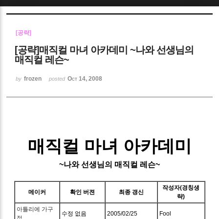
Sketchbook5, 스케치북5
[공략]
[공략]매직컬 마녀 아카데미 ~나와 선생님의
매직컬 레슨~
frozen
Oct 14, 2008
by
posted
Sketchbook5, 스케치북5
매직컬 마녀 아카데미
~나와 선생님의 매직컬 레슨~
작성자(경칭생
메이커
확인 버젼
최종 갱신
략)
아틀리에 가구
수정 없음
2005/02/25
Fool
점