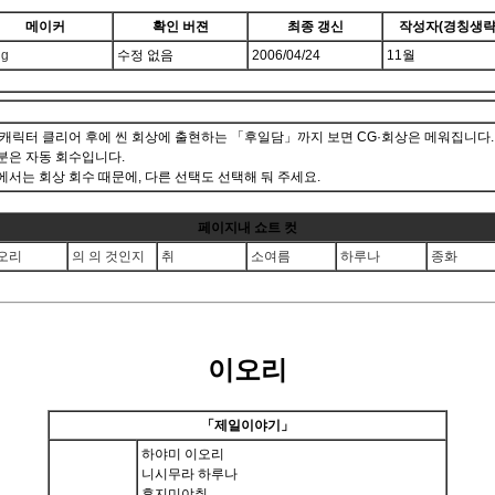
메이커
확인 버젼
최종 갱신
작성자(경칭생략
ng
수정 없음
2006/04/24
11월
 캐릭터 클리어 후에 씬 회상에 출현하는 「후일담」까지 보면 CG·회상은 메워집니다.
분은 자동 회수입니다.
에서는 회상 회수 때문에, 다른 선택도 선택해 둬 주세요.
페이지내 쇼트 컷
오리
의 의 것인지
취
소여름
하루나
종화
이오리
「제일이야기」
하야미 이오리
니시무라 하루나
후지미야취