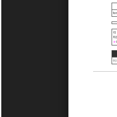
fe
각
차
★
이