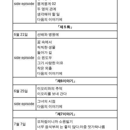
side episode
뭉게뭉게 02
두 명의 관계
생각해야 할 일
다음의 이야기에
「제５화」
6월 21일
선배와 병원에
꿈 속에서
씩씩한 생물
돌아가 길
side episode
쇼 윈도우
그가 사랑한 이유
작은 외출
다음의 이야기에
「제6이야기」
이오리와의 추억
6월 25일
이오리를 보내 간다
그녀의 시점
side episode
다음의 이야기에
「제7이야기」
모처럼이니까 소원빌기
7월 7일
너무 응석부려 는 좋지 않다.마중 젓가락나름