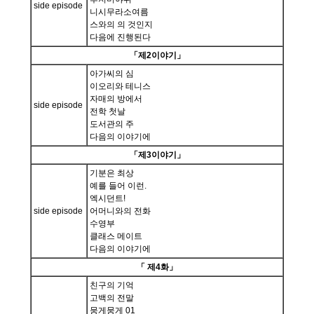
side episode
니시무라소여름
스와의 의 것인지
다음에 진행된다
「제2이야기」
아가씨의 심
이오리와 테니스
자매의 방에서
side episode
전학 첫날
도서관의 주
다음의 이야기에
「제3이야기」
기분은 최상
예를 들어 이런.
엑시던트!
side episode
어머니와의 전화
수영부
클래스 메이트
다음의 이야기에
「 제4화」
친구의 기억
고백의 전말
뭉게뭉게 01