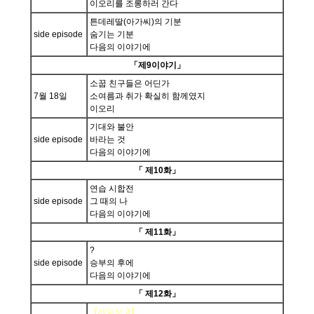
이오리를 조롱하러 간다
튼데레딸(아가씨)의 기분
side episode
숨기는 기분
다음의 이야기에
「제9이야기」
소꿉 친구들은 어딘가
7월 18일
소여름과 취가 확실히 함께였지
이오리
기대와 불안
side episode
바라는 것
다음의 이야기에
「 제10화」
연습 시합전
side episode
그 때의 나
다음의 이야기에
「 제11화」
?
side episode
승부의 후에
다음의 이야기에
「 제12화」
【세이브 3】