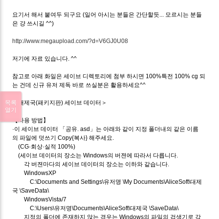
요기서 해서 붙여두 되구요 (일어 아시는 분들은 간단할듯... 모르시는 분들
은 걍 쓰시길 ^^)
http://www.megaupload.com/?d=V6GJ0U08
저기에 자료 있습니다. ^^
참고로 아래 화일은 세이브 디렉토리에 첨부 하시면 100%특전 100% cg 되
는 건데 신규 유저 제독 바로 쓰실분은 활용하세요^^
목록
＜대제국(패키지판) 세이브 데이터＞
열기
【사용 방법】
·이 세이브 데이터 「공유. asd」는 아래와 같이 지정 폴더내의 같은 이름
의 파일에 덧쓰기 Copy{복사} 해주세요.
(CG·회상·실적 100%)
(세이브 데이터의 장소는 Windows의 버젼에 따라서 다릅니다.
각 버젼마다의 세이브 데이터의 장소는 이하와 같습니다.
WindowsXP
C:\Documents and Settings\유저명 \My Documents\AliceSoft\대제
국 \SaveData\
WindowsVista/7
C:\Users\유저명\Documents\AliceSoft\대제국 \SaveData\
지정의 폴더에 존재하지 않는 경우는 Windows의 파일의 검색기로 각