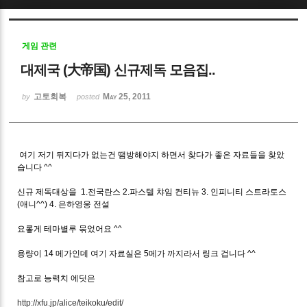
Sketchbook5, 스케치북5
게임 관련
대제국 (大帝国) 신규제독 모음집..
고토회복
May 25, 2011
by
posted
Sketchbook5, 스케치북5
여기 저기 뒤지다가 없는건 땜방해야지 하면서 찾다가 좋은 자료들을 찾았
습니다 ^^
신규 제독대상을 1.전국란스 2.파스텔 챠임 컨티뉴 3. 인피니티 스트라토스
(애니^^) 4. 은하영웅 전설
요롷게 테마별루 묶었어요 ^^
용량이 14 메가인데 여기 자료실은 5메가 까지라서 링크 겁니다 ^^
참고로 능력치 에딧은
http://xfu.jp/alice/teikoku/edit/