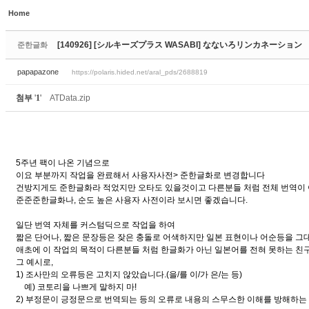
Home
Sketchbook5, 스케치북5
Sketchbook5, 스케치북5
[140926] [シルキーズプラス WASABI] なないろリンカネーション
준한글화
papapazone
https://polaris.hided.net/aral_pds/2688819
첨부
'
1
'
ATData.zip
Sketchbook5, 스케치북5
Sketchbook5, 스케치북5
5주년 팩이 나온 기념으로
이요 부분까지 작업을 완료해서 사용자사전> 준한글화로 변경합니다
건방지게도 준한글화라 적었지만 오타도 있을것이고 다른분들 처럼 전체 번역이
준준준한글화나, 순도 높은 사용자 사전이라 보시면 좋겠습니다.
일단 번역 자체를 커스텀딕으로 작업을 하여
짧은 단어나, 짧은 문장등은 잦은 충돌로 어색하지만 일본 표현이나 어순등을 그
애초에 이 작업의 목적이 다른분들 처럼 한글화가 아닌 일본어를 전혀 못하는 친
그 예시로,
1) 조사만의 오류등은 고치지 않았습니다.(을/를 이/가 은/는 등)
예) 코토리을 나쁘게 말하지 마!
2) 부정문이 긍정문으로 번역되는 등의 오류로 내용의 스무스한 이해를 방해하