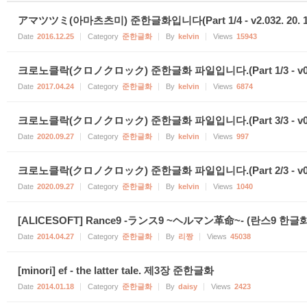
アマツツミ(아마츠츠미) 준한글화입니다(Part 1/4 - v2.032. 20. 10
Date
2016.12.25
Category
준한글화
By
kelvin
Views
15943
크로노클락(クロノクロック) 준한글화 파일입니다.(Part 1/3 - v0.704
Date
2017.04.24
Category
준한글화
By
kelvin
Views
6874
크로노클락(クロノクロック) 준한글화 파일입니다.(Part 3/3 - v0.704
Date
2020.09.27
Category
준한글화
By
kelvin
Views
997
크로노클락(クロノクロック) 준한글화 파일입니다.(Part 2/3 - v0.704
Date
2020.09.27
Category
준한글화
By
kelvin
Views
1040
[ALICESOFT] Rance9 -ランス9 ~ヘルマン革命~- (란스9 한
Date
2014.04.27
Category
준한글화
By
리짱
Views
45038
[minori] ef - the latter tale. 제3장 준한글화
Date
2014.01.18
Category
준한글화
By
daisy
Views
2423