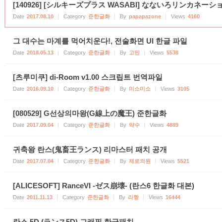
[140926] [シルキーズプラス WASABI] なないろリンカネーシ
Date
2017.08.10
Category
준한글화
By
papapazone
Views
4160
그 대수는 마계를 먹어치운다!, 전술화면 UI 한글 파일
Date
2018.05.13
Category
준한글화
By
고민
Views
5538
[츠루미쿠] di-Room v1.00 스크립트 번역파일
Date
2016.09.10
Category
준한글화
By
미소미소
Views
3105
[080529] G선상의마왕(G線上の魔王) 준한글화
Date
2017.09.04
Category
준한글화
By
약수
Views
4889
귀축왕 란스(鬼畜王ランス) 리마스터 패치 공개
Date
2017.07.04
Category
준한글화
By
제로의원
Views
5521
[ALICESOFT] RanceVI -ゼス崩壊- (란스6 한글화 대본)
Date
2011.11.13
Category
준한글화
By
리짱
Views
16444
란스 5D (ランス5D) 그래픽 한글패치