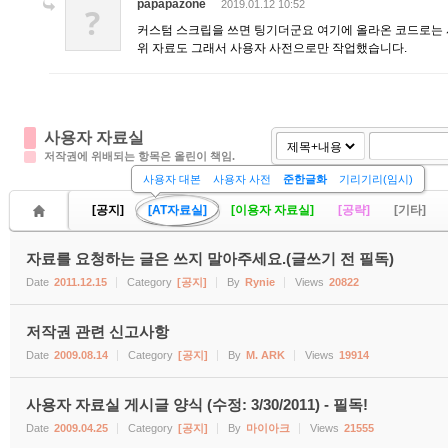
papapazone
2019.01.12 10:52
?
커스텀 스크립을 쓰면 팅기더군요 여기에 올라온 코드로는 
위 자료도 그래서 사용자 사전으로만 작업했습니다.
사용자 자료실
저작권에 위배되는 항목은 올린이 책임.
사용자 대본
사용자 사전
준한글화
기리기리(임시)
[공지]
[AT자료실]
[이용자 자료실]
[공략]
[기타]
자료를 요청하는 글은 쓰지 말아주세요.(글쓰기 전 필독)
Date
2011.12.15
Category
[공지]
By
Rynie
Views
20822
저작권 관련 신고사항
Date
2009.08.14
Category
[공지]
By
M. ARK
Views
19914
사용자 자료실 게시글 양식 (수정: 3/30/2011) - 필독!
Date
2009.04.25
Category
[공지]
By
마이아크
Views
21555