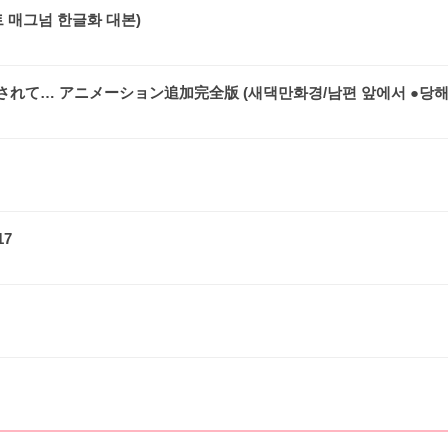
스트 매그넘 한글화 대본)
て… アニメーション追加完全版 (새댁만화경/남편 앞에서 ●당해..
17