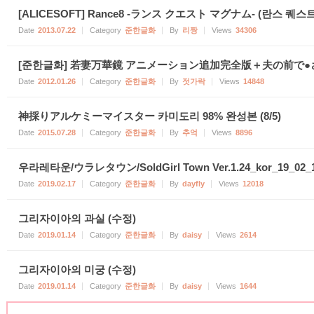
[ALICESOFT] Rance8 -ランス クエスト マグナム- (란스 퀘
Date
2013.07.22
Category
준한글화
By
리짱
Views
34306
[준한글화] 若妻万華鏡 アニメーション追加完全版＋夫の前で●され
Date
2012.01.26
Category
준한글화
By
젓가락
Views
14848
神採りアルケミーマイスター 카미도리 98% 완성본 (8/5)
Date
2015.07.28
Category
준한글화
By
추억
Views
8896
우라레타운/ウラレタウン/SoldGirl Town Ver.1.24_kor_19_02_
Date
2019.02.17
Category
준한글화
By
dayfly
Views
12018
그리자이아의 과실 (수정)
Date
2019.01.14
Category
준한글화
By
daisy
Views
2614
그리자이아의 미궁 (수정)
Date
2019.01.14
Category
준한글화
By
daisy
Views
1644